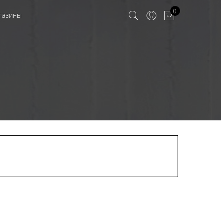
0
газины