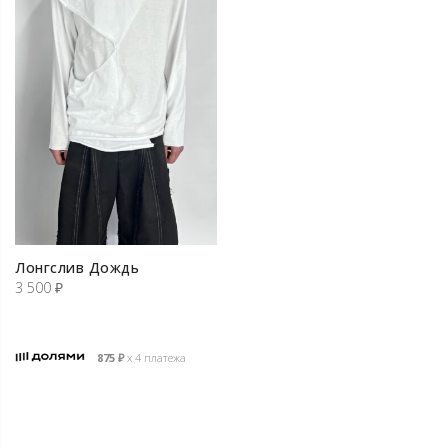
Лонгслив Дождь
3 500
₽
875
₽
х 4 платежа