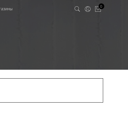
0
газины