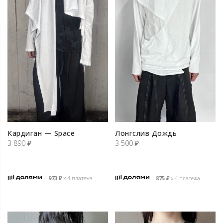
Кардиган — Space
Лонгслив Дождь
3 890
₽
3 500
₽
973
₽
х 4 платежа
875
₽
х 4 платежа