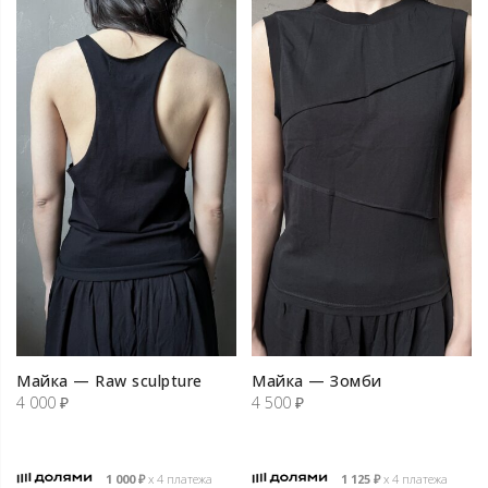
Майка — Raw sculpture
Майка — Зомби
4 000
₽
4 500
₽
1 000
₽
х 4 платежа
1 125
₽
х 4 платежа