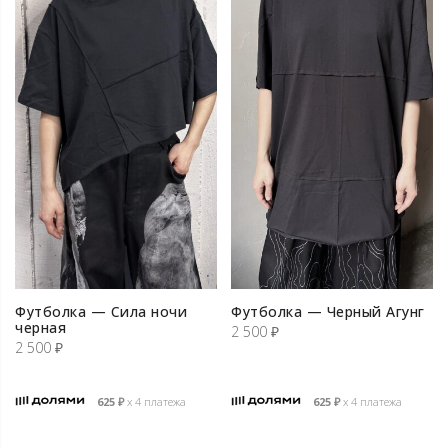
Футболка — Сила ночи
Футболка — Черный Агунг
черная
2 500
₽
2 500
₽
625
₽
х 4 платежа
625
₽
х 4 платежа