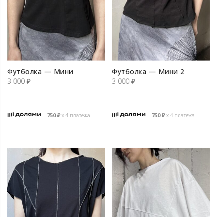
Футболка — Мини
Футболка — Мини 2
3 000
₽
3 000
₽
750
₽
х 4 платежа
750
₽
х 4 платежа