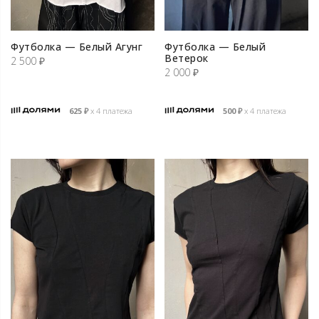
Футболка — Белый Агунг
Футболка — Белый
Ветерок
2 500
₽
2 000
₽
625
₽
х 4 платежа
500
₽
х 4 платежа