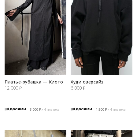
Платье-рубашка — Киото
Худи оверсайз
12 000
₽
6 000
₽
3 000
₽
х 4 платежа
1 500
₽
х 4 платежа