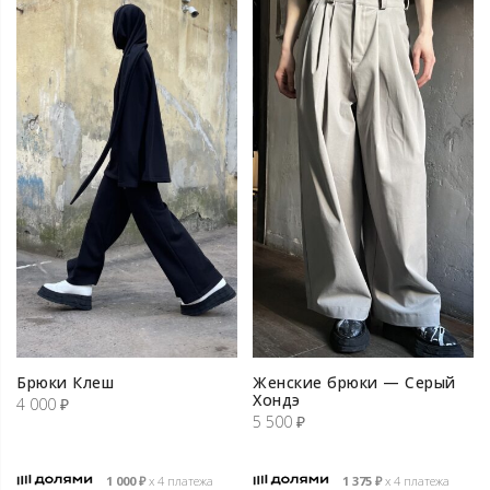
Брюки Клеш
Женские брюки — Серый
Хондэ
4 000
₽
5 500
₽
1 000
₽
х 4 платежа
1 375
₽
х 4 платежа