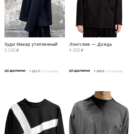
Худи Макар утепленный
Лонгслив — Дождь
6 500
₽
4 000
₽
1 625
₽
х 4 платежа
1 000
₽
х 4 платежа