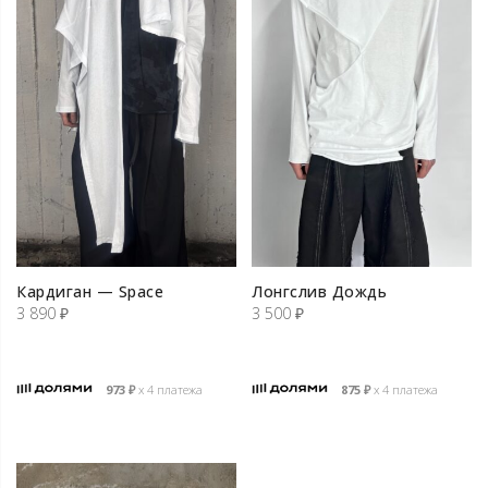
Кардиган — Space
Лонгслив Дождь
3 890
₽
3 500
₽
973
₽
х 4 платежа
875
₽
х 4 платежа