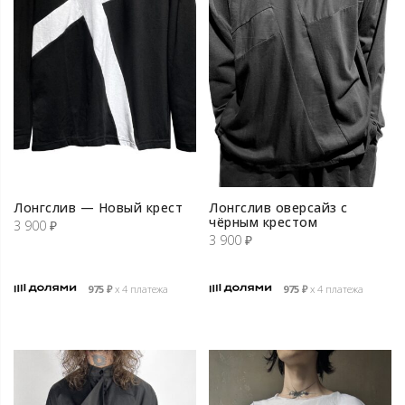
Лонгслив — Новый крест
Лонгслив оверсайз с
чёрным крестом
3 900
₽
3 900
₽
975
₽
х 4 платежа
975
₽
х 4 платежа