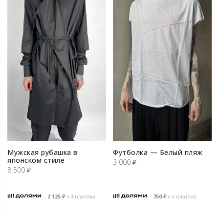
Мужская рубашка в
Футболка — Белый пляж
японском стиле
3 000
₽
8 500
₽
2 125
₽
х 4 платежа
750
₽
х 4 платежа