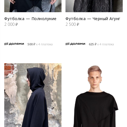
Футболка — Полнолуние
Футболка — Черный Агунг
2 000
₽
2 500
₽
500
₽
х 4 платежа
625
₽
х 4 платежа