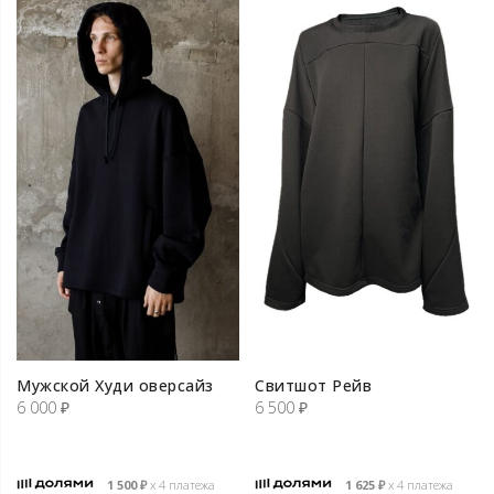
Мужской Худи оверсайз
Свитшот Рейв
6 000
₽
6 500
₽
1 500
₽
х 4 платежа
1 625
₽
х 4 платежа