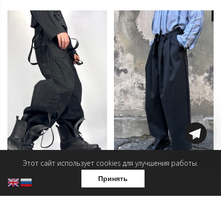
Этот сайт использует cookies для улучшения работы.
Принять
Мужские брюки —
Мужские брюки — Хондэ
Гусеница
12 000
₽
14 000
₽