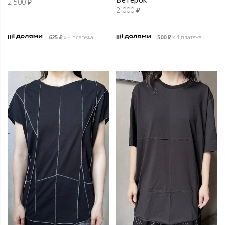
2 500
₽
2 000
₽
625
₽
х 4 платежа
500
₽
х 4 платежа