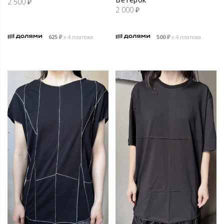
2 500
₽
2 000
₽
625
₽
х 4 платежа
500
₽
х 4 платежа