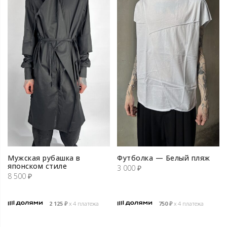
Мужская рубашка в
Футболка — Белый пляж
японском стиле
3 000
₽
8 500
₽
2 125
₽
х 4 платежа
750
₽
х 4 платежа