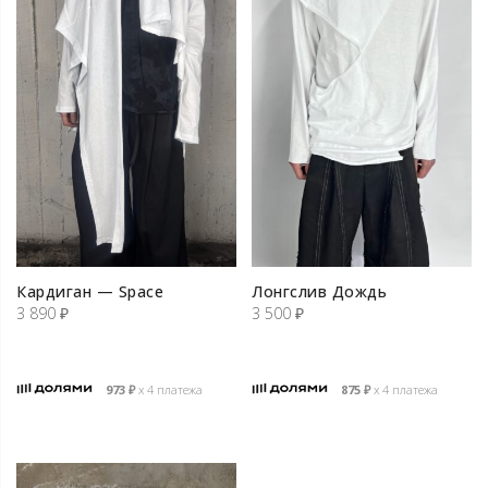
Кардиган — Space
Лонгслив Дождь
3 890
₽
3 500
₽
973
₽
х 4 платежа
875
₽
х 4 платежа