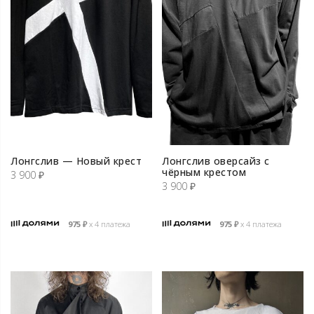
Лонгслив — Новый крест
Лонгслив оверсайз с
чёрным крестом
3 900
₽
3 900
₽
975
₽
х 4 платежа
975
₽
х 4 платежа