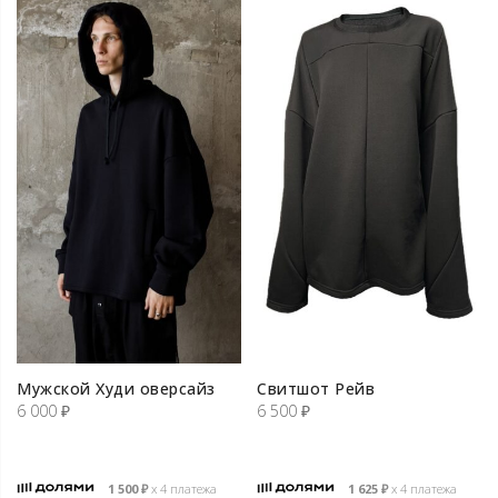
Мужской Худи оверсайз
Свитшот Рейв
6 000
₽
6 500
₽
1 500
₽
х 4 платежа
1 625
₽
х 4 платежа