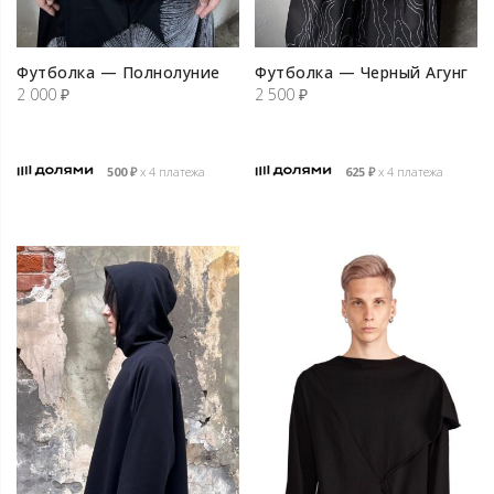
Футболка — Полнолуние
Футболка — Черный Агунг
2 000
₽
2 500
₽
500
₽
х 4 платежа
625
₽
х 4 платежа