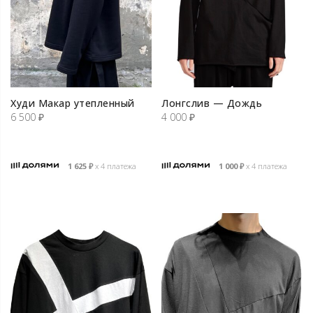
Худи Макар утепленный
Лонгслив — Дождь
6 500
₽
4 000
₽
1 625
₽
х 4 платежа
1 000
₽
х 4 платежа