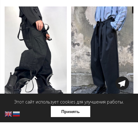
Этот сайт использует cookies для улучшения работы.
Принять
Мужские брюки —
Мужские брюки — Хондэ
Гусеница
12 000
₽
14 000
₽