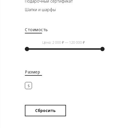
Подарочный сертификат
Шапки и шарфы
Стоимость
Цена:
2 000 ₽
—
120 000 ₽
Минимальная
Максимальная
цена
цена
Размер
S
Сбросить