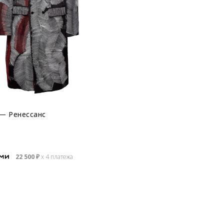
— Ренессанс
22 500
₽
х 4 платежа