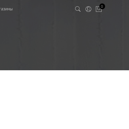
0
газины