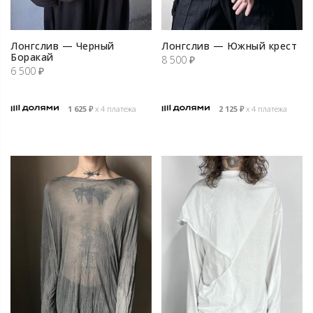
Лонгслив — Черный
Лонгслив — Южный крест
Боракай
8 500
₽
6 500
₽
1 625
₽
х 4 платежа
2 125
₽
х 4 платежа