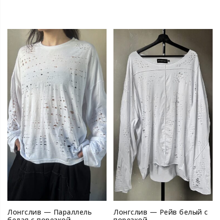
Лонгслив — Параллель
Лонгслив — Рейв белый с
белая с порезкой
порезкой