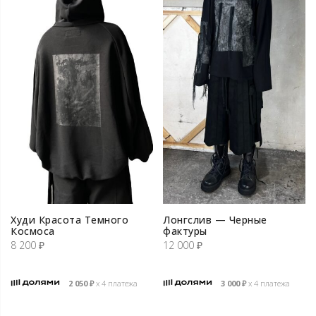
Худи Красота Темного
Лонгслив — Черные
Космоса
фактуры
8 200
₽
12 000
₽
2 050
₽
х 4 платежа
3 000
₽
х 4 платежа