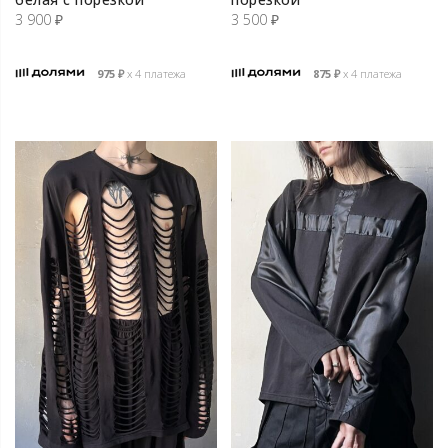
3 900
₽
3 500
₽
975
₽
х 4 платежа
875
₽
х 4 платежа