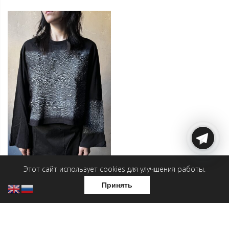
Этот сайт использует cookies для улучшения работы.
Принять
Лонгслив — Вихри
Лонгслив — Белые нити
соляриса
3 500
₽
5 500
₽