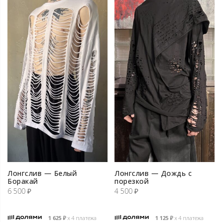
Лонгслив — Белый
Лонгслив — Дождь с
Боракай
порезкой
6 500
₽
4 500
₽
1 625
₽
х 4 платежа
1 125
₽
х 4 платежа