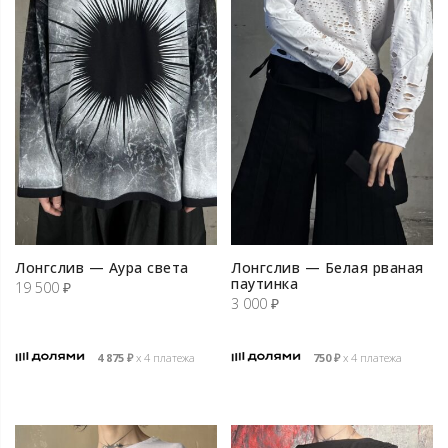
Лонгслив — Аура света
Лонгслив — Белая рваная
паутинка
19 500
₽
3 000
₽
4 875
₽
х 4 платежа
750
₽
х 4 платежа