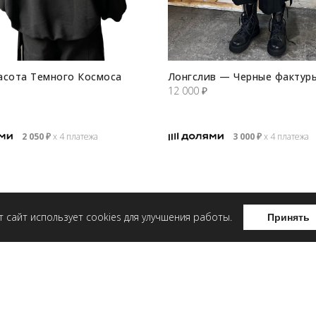
асота Темного Космоса
Лонгслив — Черные фактур
12 000
₽
2 050
₽
х 4 платежа
3 000
₽
х 4 платежа
т сайт использует cookies для улучшения работы.
Принять