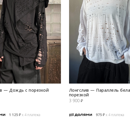
в — Дождь с порезкой
Лонгслив — Параллель бела
порезкой
3 900
₽
1 125
₽
х 4 платежа
975
₽
х 4 платежа