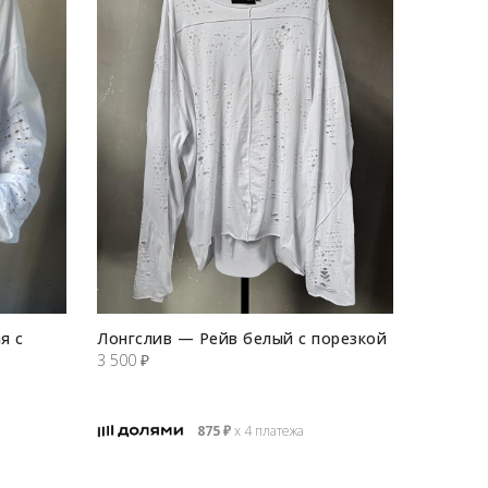
я с
Лонгслив — Рейв белый с порезкой
3 500
₽
875
₽
х 4 платежа