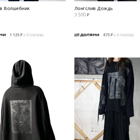
в Волшебник
Лонгслив Дождь
3 500
₽
1 125
₽
х 4 платежа
875
₽
х 4 платежа