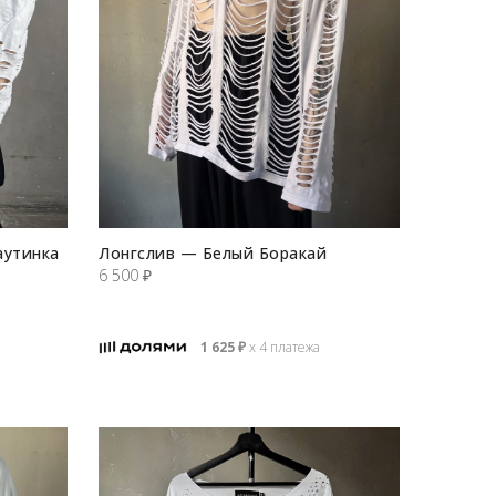
аутинка
Лонгслив — Белый Боракай
6 500
₽
1 625
₽
х 4 платежа