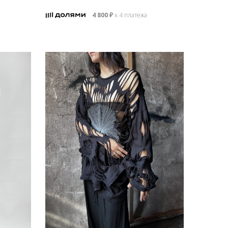
4 800
₽
х 4 платежа