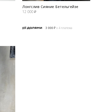
Лонгслив Сияние Бетельгейзе
12 000
₽
3 000
₽
х 4 платежа