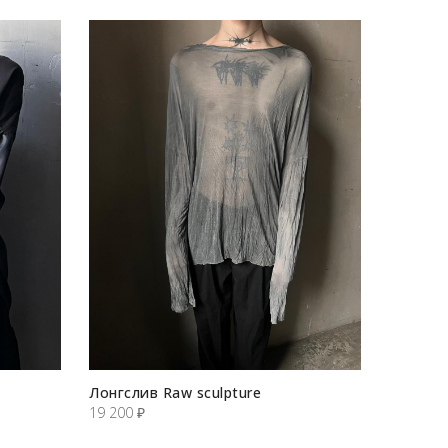
Лонгслив Raw sculpture
19 200
₽