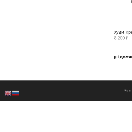
Худи Кр
8 200
₽
Это