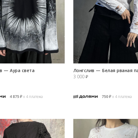
в — Аура света
Лонгслив — Белая рваная п
3 000
₽
4 875
₽
х 4 платежа
750
₽
х 4 платежа