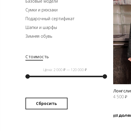
Базовые модели
Сумки и рюкзаки
Подарочный сертификат
Шапки и шарфы
Зимняя обувь
Стоимость
Цена:
2 000 ₽
—
120 000 ₽
Минимальная
Максимальная
Лонгсли
цена
цена
4 500
₽
Сбросить