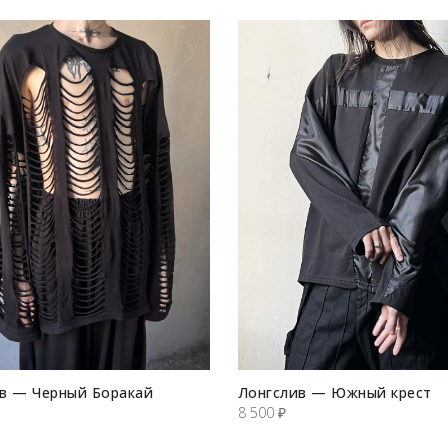
в — Черный Боракай
Лонгслив — Южный крест
8 500
₽