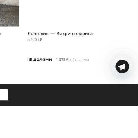
ы
Лонгслив — Вихри соляриса
5 500
₽
1 375
₽
х 4 платежа