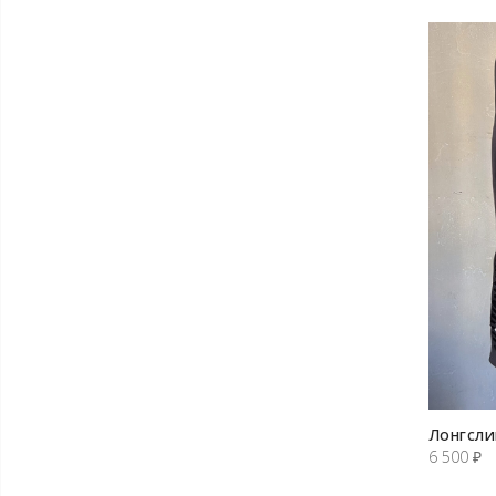
Лонгсли
6 500
₽