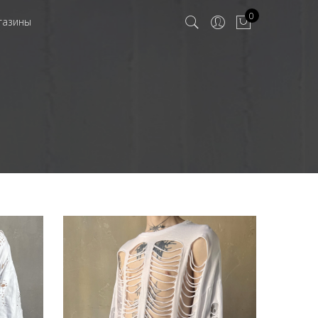
0
газины