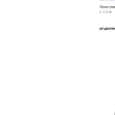
Лонгсли
4 500
₽