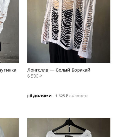
аутинка
Лонгслив — Белый Боракай
6 500
₽
1 625
₽
х 4 платежа