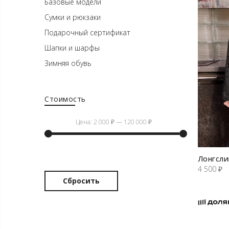
Базовые модели
Сумки и рюкзаки
Подарочный сертификат
Шапки и шарфы
Зимняя обувь
Стоимость
Цена:
2 000 ₽
—
120 000 ₽
Минимальная
Максимальная
Лонгсли
цена
цена
4 500
₽
Сбросить