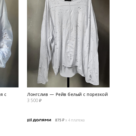
я с
Лонгслив — Рейв белый с порезкой
3 500
₽
875
₽
х 4 платежа