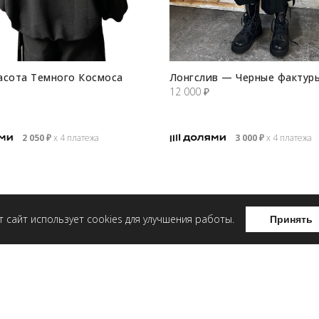
асота Темного Космоса
Лонгслив — Черные фактур
12 000
₽
2 050
₽
х 4 платежа
3 000
₽
х 4 платежа
т сайт использует cookies для улучшения работы.
Принять