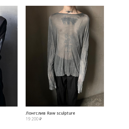
Лонгслив Raw sculpture
19 200
₽