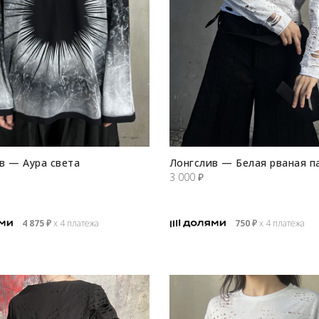
в — Аура света
Лонгслив — Белая рваная п
3 000
₽
4 875
₽
х 4 платежа
750
₽
х 4 платежа