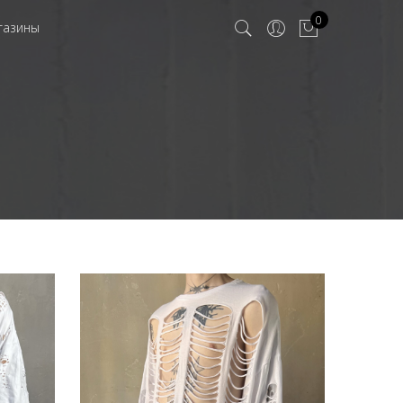
0
газины