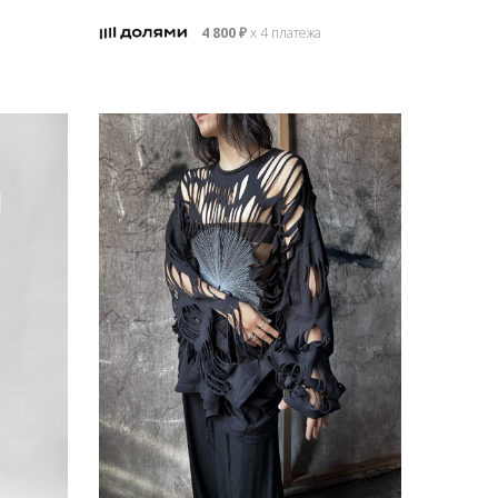
4 800
₽
х 4 платежа