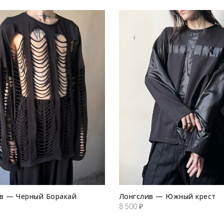
в — Черный Боракай
Лонгслив — Южный крест
8 500
₽