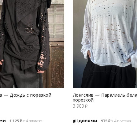
в — Дождь с порезкой
Лонгслив — Параллель бела
порезкой
3 900
₽
1 125
₽
х 4 платежа
975
₽
х 4 платежа