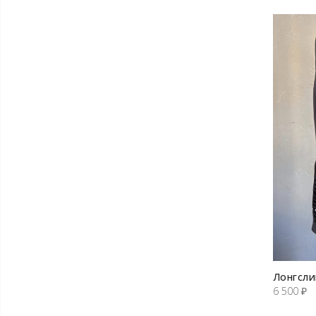
Лонгсли
6 500
₽