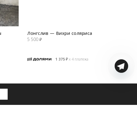
ы
Лонгслив — Вихри соляриса
5 500
₽
1 375
₽
х 4 платежа