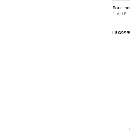
Лонгсли
4 500
₽