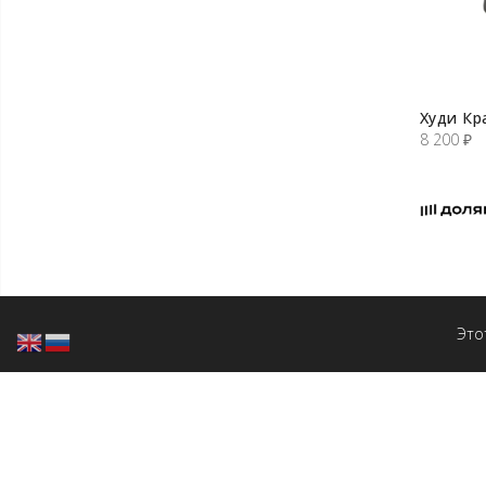
Худи Кр
8 200
₽
Это