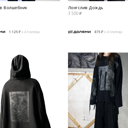
в Волшебник
Лонгслив Дождь
3 500
₽
1 125
₽
х 4 платежа
875
₽
х 4 платежа