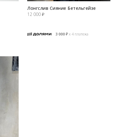
Лонгслив Сияние Бетельгейзе
12 000
₽
3 000
₽
х 4 платежа