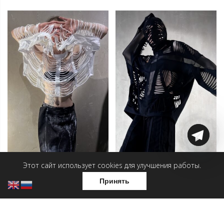
Этот сайт использует cookies для улучшения работы.
Принять
Лонгслив — Белые нити
Лонгслив — Южный крест
с порезкой
3 500
₽
12 000
₽