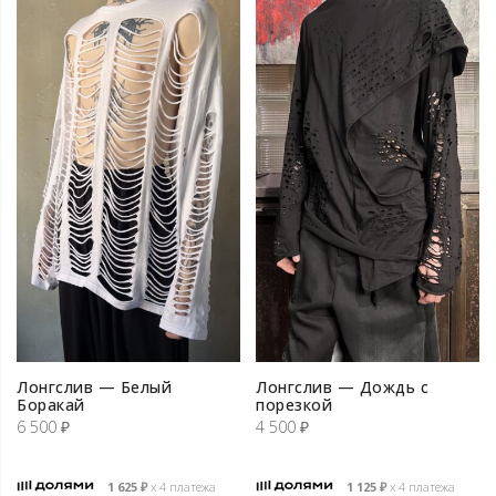
Лонгслив — Белый
Лонгслив — Дождь с
Боракай
порезкой
6 500
₽
4 500
₽
1 625
₽
х 4 платежа
1 125
₽
х 4 платежа