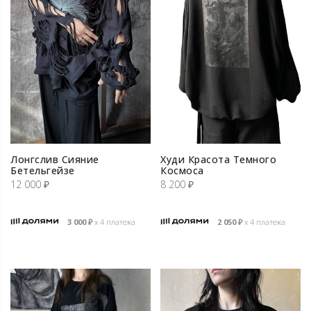
Лонгслив Сияние
Худи Красота Темного
Бетельгейзе
Космоса
12 000
₽
8 200
₽
3 000
₽
х 4 платежа
2 050
₽
х 4 платежа