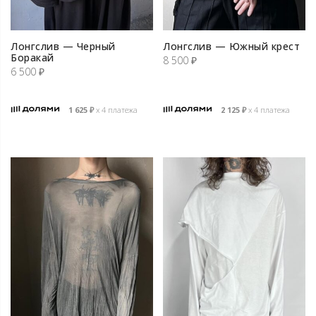
Лонгслив — Черный
Лонгслив — Южный крест
Боракай
8 500
₽
6 500
₽
1 625
₽
х 4 платежа
2 125
₽
х 4 платежа