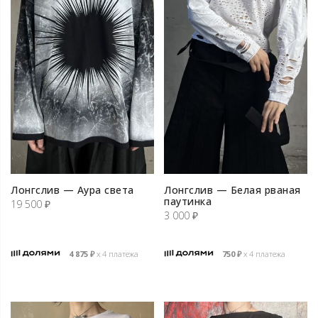
Лонгслив — Аура света
Лонгслив — Белая рваная
паутинка
19 500
₽
3 000
₽
4 875
₽
х 4 платежа
750
₽
х 4 платежа