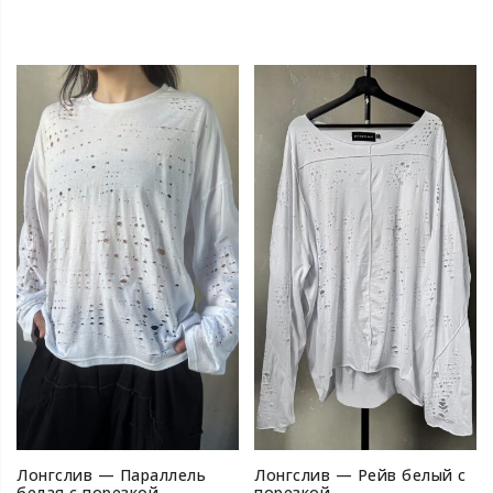
Лонгслив — Параллель
Лонгслив — Рейв белый с
белая с порезкой
порезкой