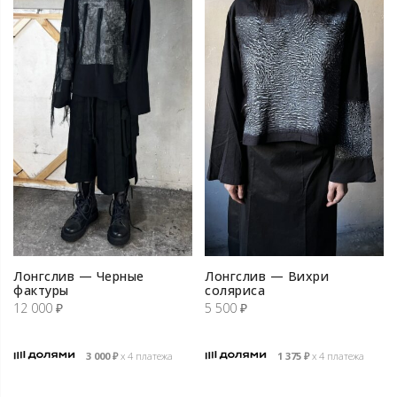
Лонгслив — Черные
Лонгслив — Вихри
фактуры
соляриса
12 000
₽
5 500
₽
3 000
₽
х 4 платежа
1 375
₽
х 4 платежа