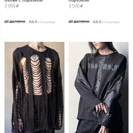
3 900
₽
3 500
₽
975
₽
х 4 платежа
875
₽
х 4 платежа