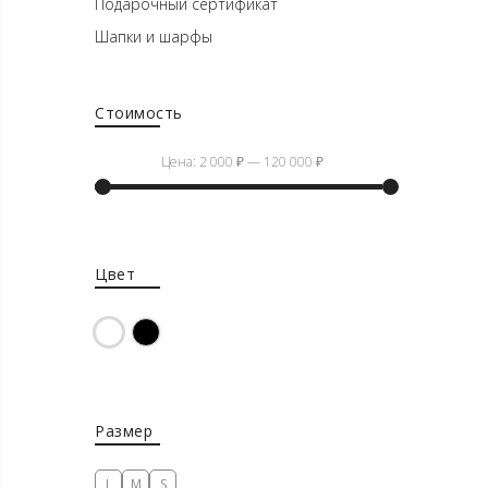
Подарочный сертификат
Шапки и шарфы
Стоимость
Цена:
2 000 ₽
—
120 000 ₽
Минимальная
Максимальная
цена
цена
Цвет
Белый
Черный
Размер
L
M
S