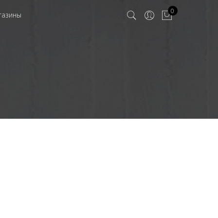
0
газины