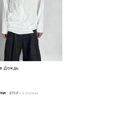
ив Дождь
875
₽
х 4 платежа