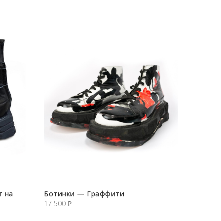
т на
Ботинки — Граффити
17 500
₽