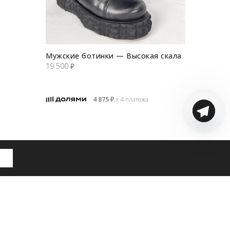
Мужские ботинки — Высокая скала
19 500
₽
4 875
₽
х 4 платежа
ображения