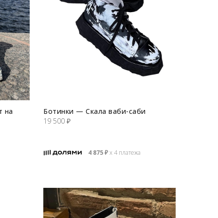
т на
Ботинки — Скала ваби-cаби
19 500
₽
4 875
₽
х 4 платежа