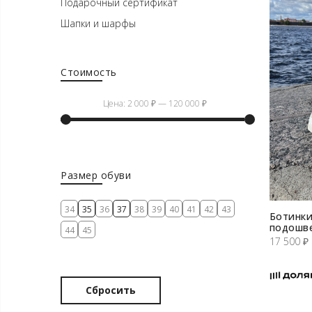
Подарочный сертификат
Шапки и шарфы
Стоимость
Цена:
2 000 ₽
—
120 000 ₽
Минимальная
Максимальная
цена
цена
Размер обуви
34
35
36
37
38
39
40
41
42
43
Ботинки
подошв
44
45
17 500
₽
Сбросить