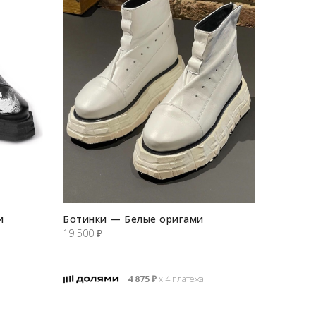
и
Ботинки — Белые оригами
19 500
₽
4 875
₽
х 4 платежа