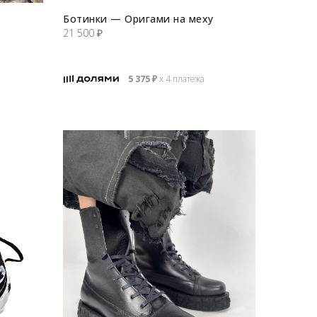
Ботинки — Оригами на меху
21 500
₽
5 375
₽
х 4 платежа