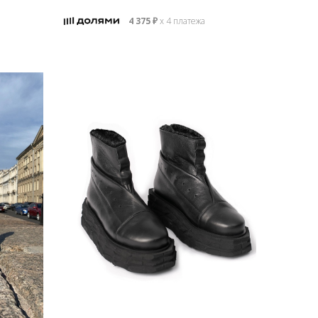
4 375
₽
х 4 платежа