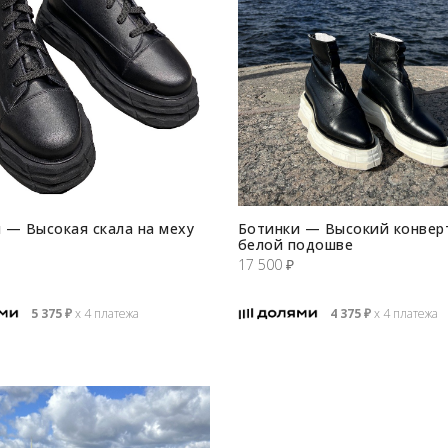
 — Высокая скала на меху
Ботинки — Высокий конвер
белой подошве
17 500
₽
5 375
₽
х 4 платежа
4 375
₽
х 4 платежа