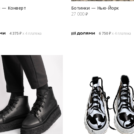
 — Конверт
Ботинки — Нью-Йорк
27 000
₽
4 375
₽
х 4 платежа
6 750
₽
х 4 платежа