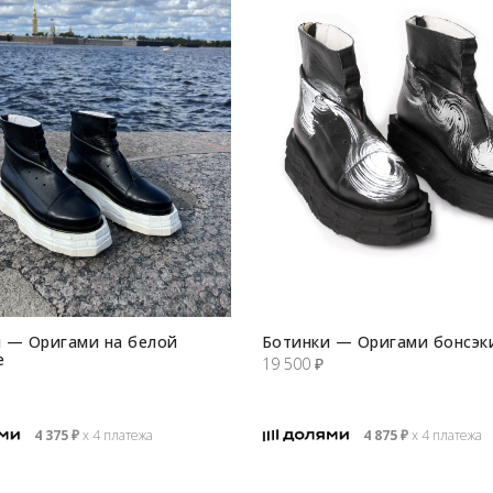
 — Оригами на белой
Ботинки — Оригами бонсэк
е
19 500
₽
4 375
₽
х 4 платежа
4 875
₽
х 4 платежа