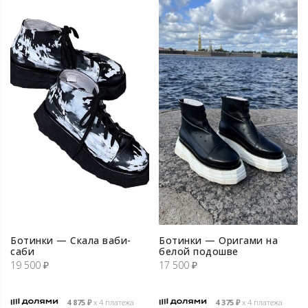
Ботинки — Скала ваби-
Ботинки — Оригами на
cаби
белой подошве
19 500
₽
17 500
₽
4 875
₽
х 4 платежа
4 375
₽
х 4 платежа