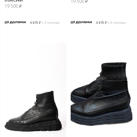
19 500
₽
19 500
₽
4 875
₽
х 4 платежа
4 875
₽
х 4 платежа