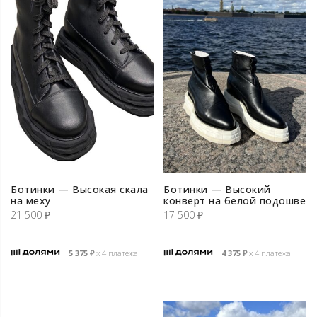
Ботинки — Высокая скала
Ботинки — Высокий
на меху
конверт на белой подошве
21 500
₽
17 500
₽
5 375
₽
х 4 платежа
4 375
₽
х 4 платежа