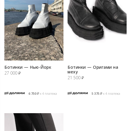
Ботинки — Нью-Йорк
Ботинки — Оригами на
меху
27 000
₽
21 500
₽
6 750
₽
х 4 платежа
5 375
₽
х 4 платежа