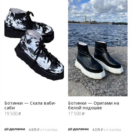
Ботинки — Скала ваби-
Ботинки — Оригами на
cаби
белой подошве
19 500
₽
17 500
₽
4 875
₽
х 4 платежа
4 375
₽
х 4 платежа