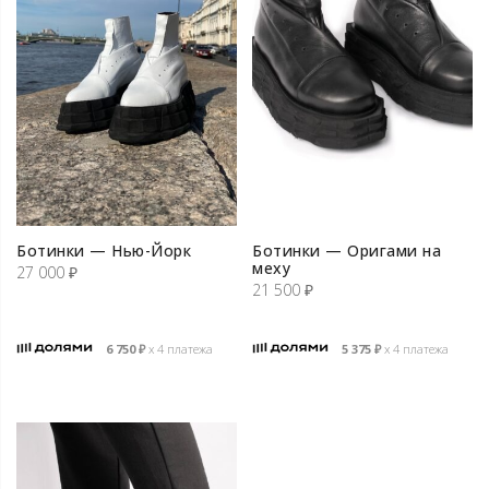
Ботинки — Нью-Йорк
Ботинки — Оригами на
меху
27 000
₽
21 500
₽
6 750
₽
х 4 платежа
5 375
₽
х 4 платежа