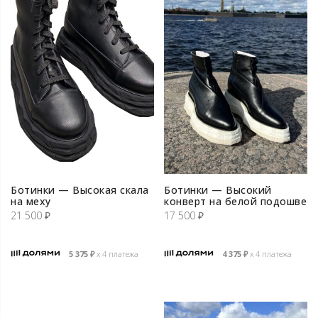
Ботинки — Высокая скала
Ботинки — Высокий
на меху
конверт на белой подошве
21 500
₽
17 500
₽
5 375
₽
х 4 платежа
4 375
₽
х 4 платежа