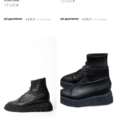
19 500
₽
19 500
₽
4 875
₽
х 4 платежа
4 875
₽
х 4 платежа