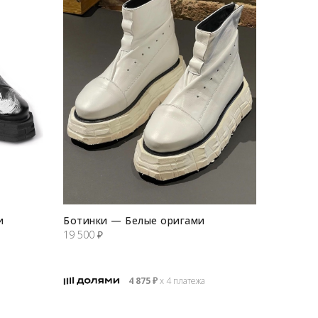
и
Ботинки — Белые оригами
19 500
₽
4 875
₽
х 4 платежа