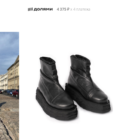
4 375
₽
х 4 платежа