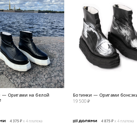
 — Оригами на белой
Ботинки — Оригами бонсэк
е
19 500
₽
4 375
₽
х 4 платежа
4 875
₽
х 4 платежа