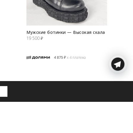
Мужские ботинки — Высокая скала
19 500
₽
4 875
₽
х 4 платежа