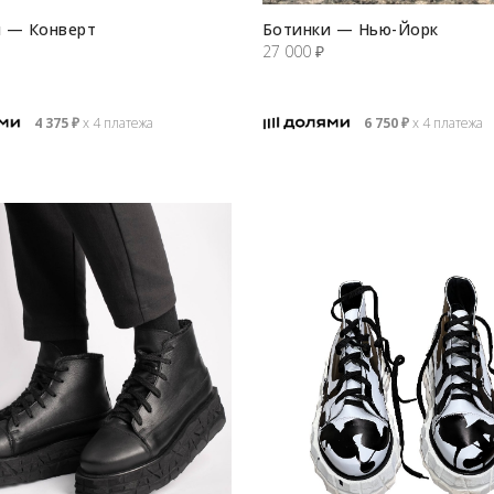
 — Конверт
Ботинки — Нью-Йорк
27 000
₽
4 375
₽
х 4 платежа
6 750
₽
х 4 платежа