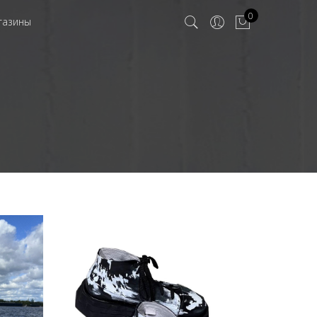
0
газины