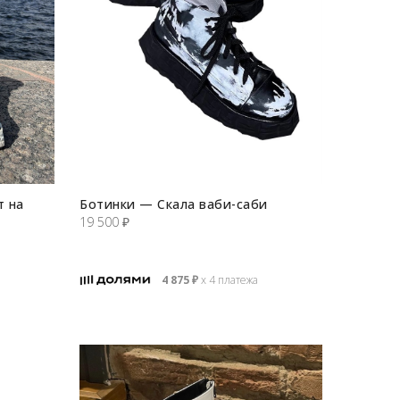
т на
Ботинки — Скала ваби-cаби
19 500
₽
4 875
₽
х 4 платежа