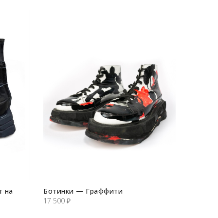
т на
Ботинки — Граффити
17 500
₽