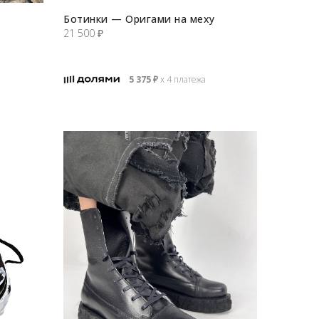
Ботинки — Оригами на меху
21 500
₽
5 375
₽
х 4 платежа