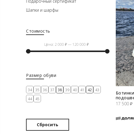
Подарочный сертификат
Шапки и шарфы
Стоимость
Цена:
2 000 ₽
—
120 000 ₽
Минимальная
Максимальная
цена
цена
Размер обуви
34
35
36
37
38
39
40
41
42
43
Ботинки
подошв
44
45
17 500
₽
Сбросить