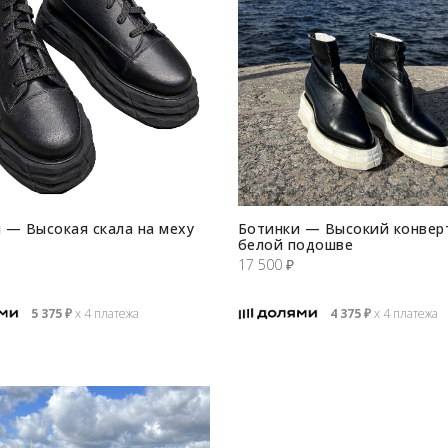
 — Высокая скала на меху
Ботинки — Высокий конвер
белой подошве
17 500
₽
5 375
₽
х 4 платежа
4 375
₽
х 4 платежа