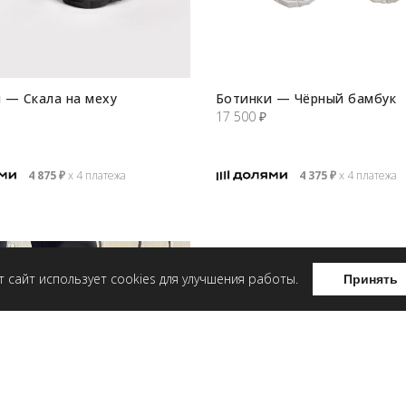
 — Скала на меху
Ботинки — Чёрный бамбук
17 500
₽
4 875
₽
х 4 платежа
4 375
₽
х 4 платежа
т сайт использует cookies для улучшения работы.
Принять