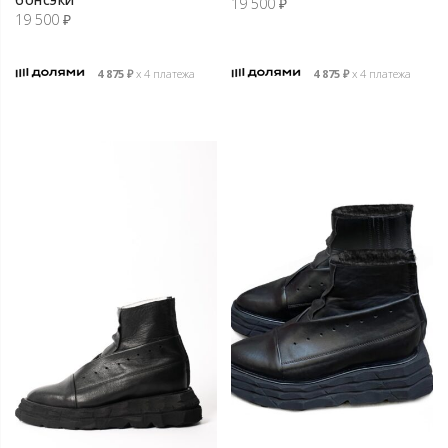
19 500
₽
19 500
₽
4 875
₽
х 4 платежа
4 875
₽
х 4 платежа