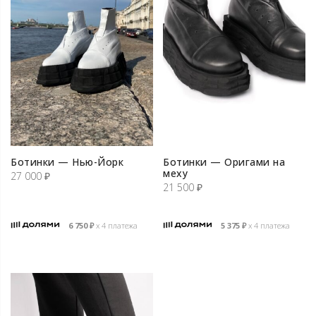
Ботинки — Нью-Йорк
Ботинки — Оригами на
меху
27 000
₽
21 500
₽
6 750
₽
х 4 платежа
5 375
₽
х 4 платежа