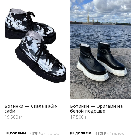
Ботинки — Скала ваби-
Ботинки — Оригами на
cаби
белой подошве
19 500
₽
17 500
₽
4 875
₽
х 4 платежа
4 375
₽
х 4 платежа