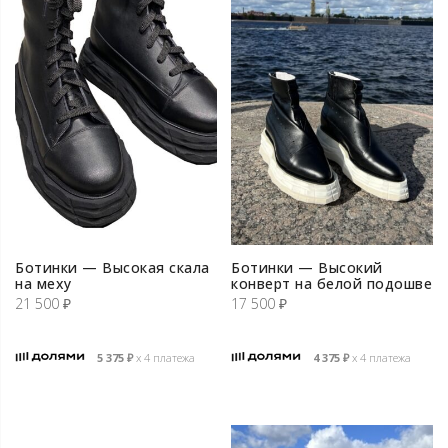
Ботинки — Высокая скала
Ботинки — Высокий
на меху
конверт на белой подошве
21 500
₽
17 500
₽
5 375
₽
х 4 платежа
4 375
₽
х 4 платежа