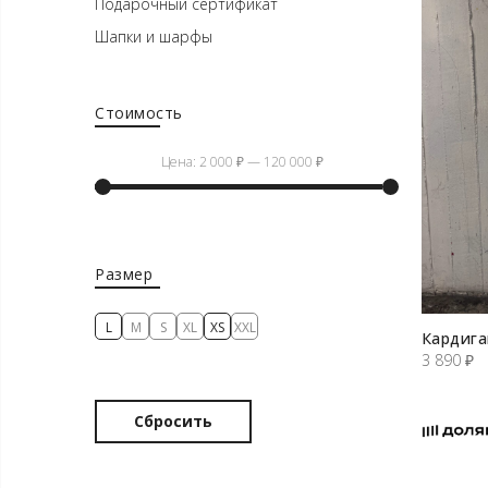
Подарочный сертификат
Шапки и шарфы
Стоимость
Цена:
2 000 ₽
—
120 000 ₽
Минимальная
Максимальная
цена
цена
Размер
L
M
S
XL
XS
XXL
Кардига
3 890
₽
Сбросить