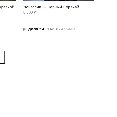
орезкой
Лонгслив — Черный Боракай
6 500
₽
1 625
₽
х 4 платежа