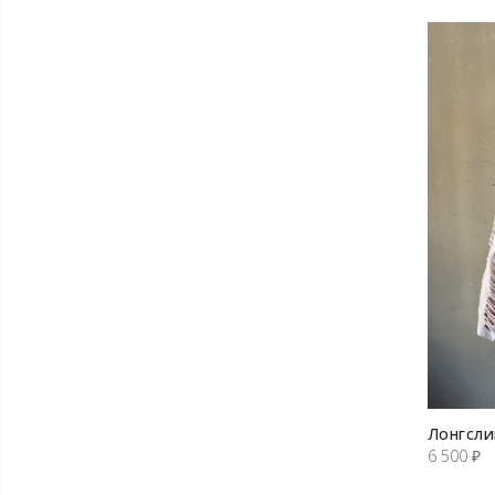
Лонгсли
6 500
₽