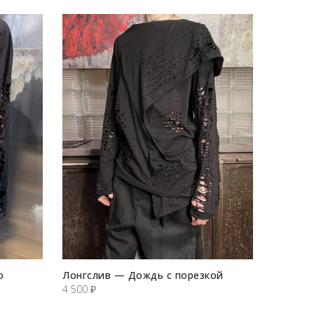
о
Лонгслив — Дождь с порезкой
4 500
₽