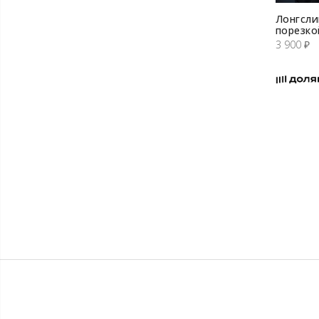
Лонгсли
порезко
3 900
₽