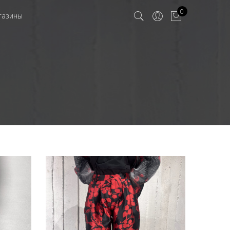
0
газины