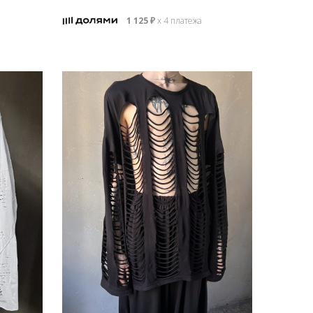
1 125
₽
х 4 платежа