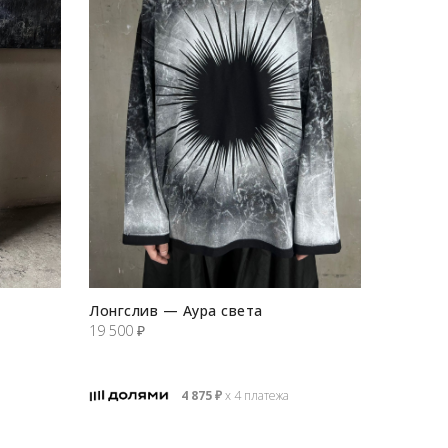
Лонгслив — Аура света
19 500
₽
4 875
₽
х 4 платежа