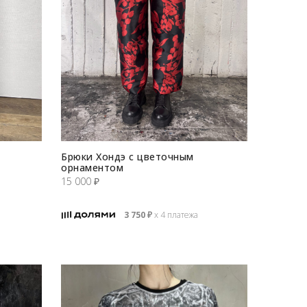
Брюки Хондэ с цветочным
орнаментом
15 000
₽
3 750
₽
х 4 платежа