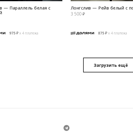
в — Параллель белая с
Лонгслив — Рейв белый с п
й
3 500
₽
975
₽
х 4 платежа
875
₽
х 4 платежа
Загрузить ещё