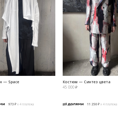
н — Space
Костюм — Синтез цвета
45 000
₽
973
₽
х 4 платежа
11 250
₽
х 4 платежа