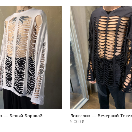
в — Белый Боракай
Лонгслив — Вечерний Токи
5 000
₽