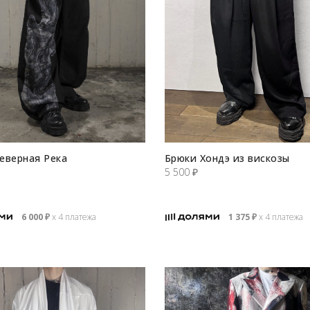
еверная Река
Брюки Хондэ из вискозы
5 500
₽
6 000
₽
х 4 платежа
1 375
₽
х 4 платежа