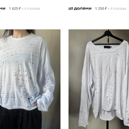
1 625
₽
х 4 платежа
1 250
₽
х 4 платежа