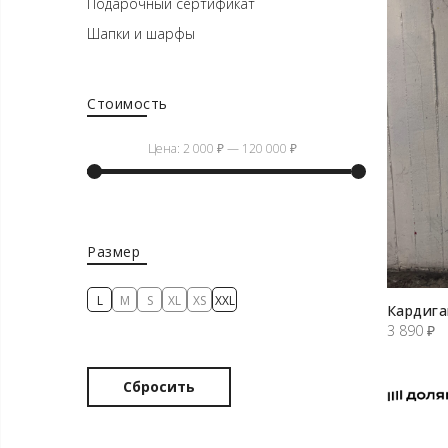
Подарочный сертификат
Шапки и шарфы
Стоимость
Цена:
2 000 ₽
—
120 000 ₽
Минимальная
Максимальная
цена
цена
Размер
L
M
S
XL
XS
XXL
Кардига
3 890
₽
Сбросить