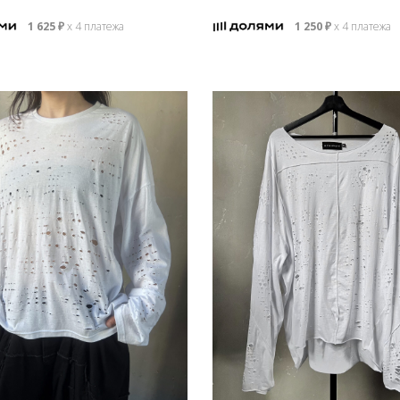
1 625
₽
х 4 платежа
1 250
₽
х 4 платежа