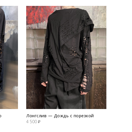
о
Лонгслив — Дождь с порезкой
4 500
₽