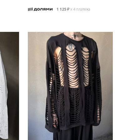
1 125
₽
х 4 платежа