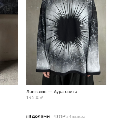
Лонгслив — Аура света
19 500
₽
4 875
₽
х 4 платежа