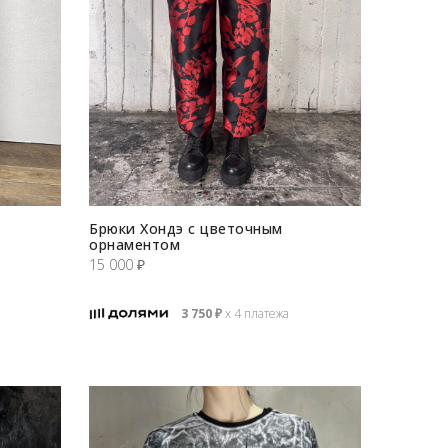
Брюки Хондэ с цветочным
орнаментом
15 000
₽
3 750
₽
х 4 платежа