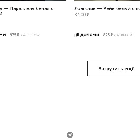
в — Параллель белая с
Лонгслив — Рейв белый с п
й
3 500
₽
975
₽
х 4 платежа
875
₽
х 4 платежа