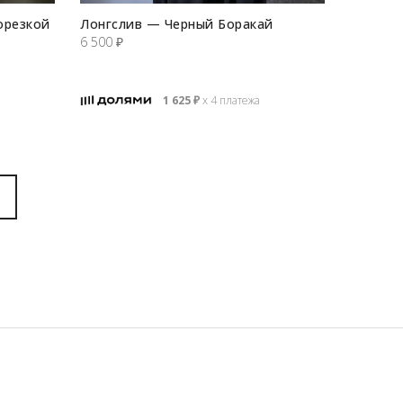
орезкой
Лонгслив — Черный Боракай
6 500
₽
1 625
₽
х 4 платежа