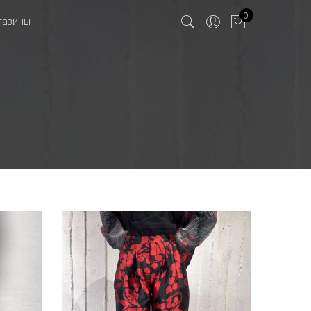
0
газины