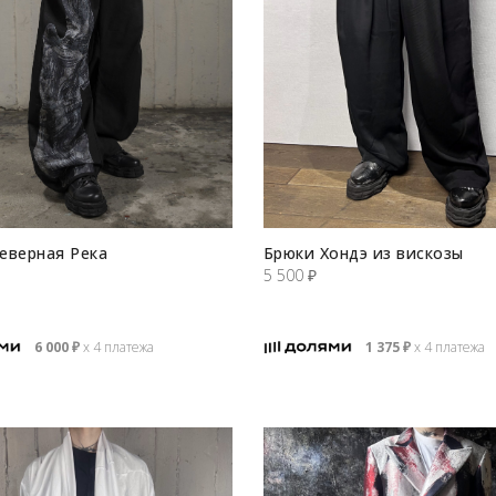
еверная Река
Брюки Хондэ из вискозы
5 500
₽
6 000
₽
х 4 платежа
1 375
₽
х 4 платежа