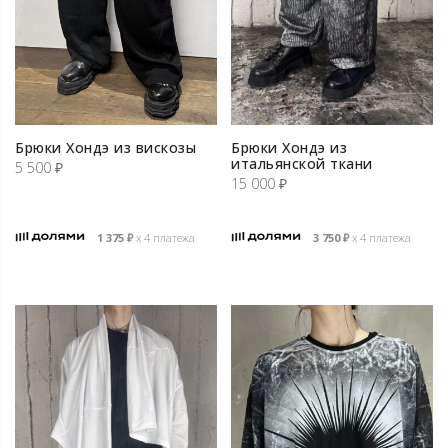
Брюки Хондэ из вискозы
Брюки Хондэ из
итальянской ткани
5 500
₽
15 000
₽
1 375
₽
х 4 платежа
3 750
₽
х 4 платежа