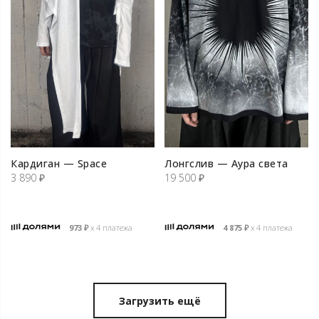
Кардиган — Space
Лонгслив — Аура света
3 890
₽
19 500
₽
973
₽
х 4 платежа
4 875
₽
х 4 платежа