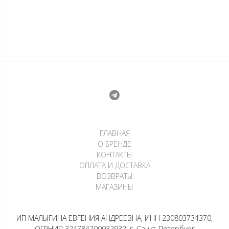
Лонгслив — Белый
Лонгслив — Вечерний
Боракай
Токио
6 500
₽
5 000
₽
1 625
₽
х 4 платежа
1 250
₽
х 4 платежа