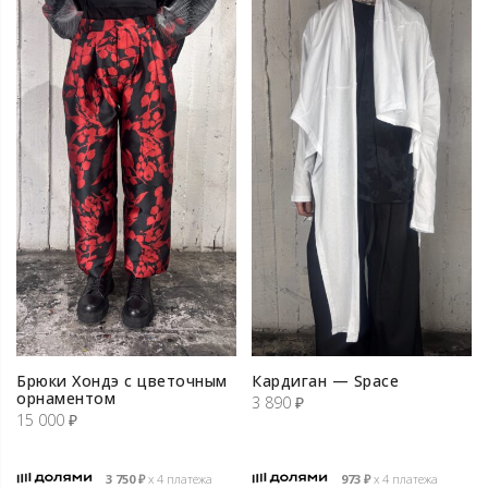
Брюки Хондэ с цветочным
Кардиган — Space
орнаментом
3 890
₽
15 000
₽
3 750
₽
х 4 платежа
973
₽
х 4 платежа