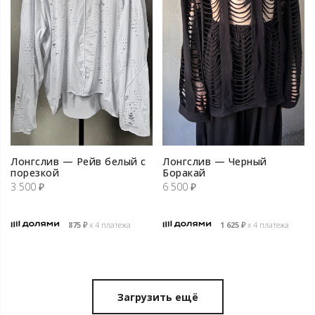
Лонгслив — Рейв белый с
Лонгслив — Черный
порезкой
Боракай
3 500
₽
6 500
₽
875
₽
х 4 платежа
1 625
₽
х 4 платежа