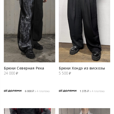
Брюки Северная Река
Брюки Хондэ из вискозы
24 000
₽
5 500
₽
6 000
₽
х 4 платежа
1 375
₽
х 4 платежа