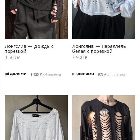
Лонгслив — Дождь с
Лонгслив — Параллель
порезкой
белая с порезкой
4 500
₽
3 900
₽
1 125
₽
х 4 платежа
975
₽
х 4 платежа