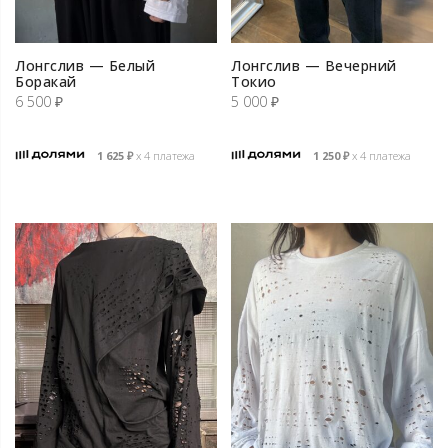
Лонгслив — Белый
Лонгслив — Вечерний
Боракай
Токио
6 500
₽
5 000
₽
1 625
₽
х 4 платежа
1 250
₽
х 4 платежа