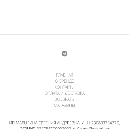
Лонгслив — Южный крест
Лонгслив Raw sculpture
8 500
₽
19 200
₽
2 125
₽
х 4 платежа
4 800
₽
х 4 платежа