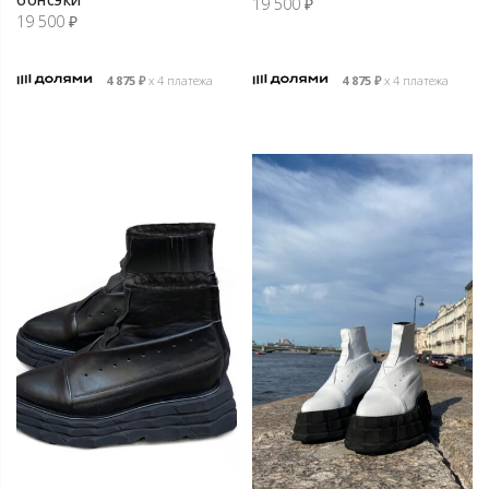
19 500
₽
19 500
₽
4 875
₽
х 4 платежа
4 875
₽
х 4 платежа