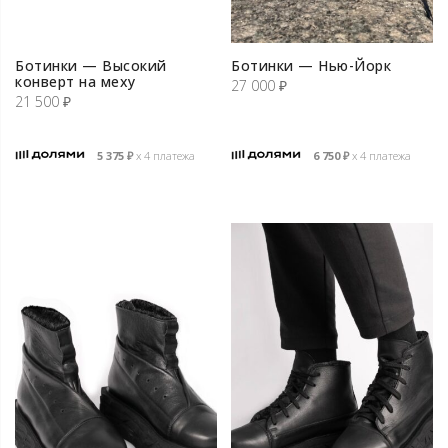
Ботинки — Высокий
Ботинки — Нью-Йорк
конверт на меху
27 000
₽
21 500
₽
5 375
₽
х 4 платежа
6 750
₽
х 4 платежа