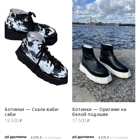
Ботинки — Скала ваби-
Ботинки — Оригами на
cаби
белой подошве
19 500
₽
17 500
₽
4 875
₽
х 4 платежа
4 375
₽
х 4 платежа