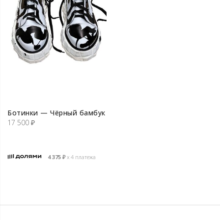
Ботинки — Чёрный бамбук
17 500
₽
4 375
₽
х 4 платежа