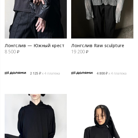
Лонгслив — Южный крест
Лонгслив Raw sculpture
8 500
₽
19 200
₽
2 125
₽
х 4 платежа
4 800
₽
х 4 платежа