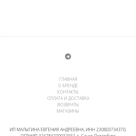
Лонгслив Сияние
Пиджак — Острое плечо
Бетельгейзе
32 000
₽
12 000
₽
3 000
₽
х 4 платежа
8 000
₽
х 4 платежа