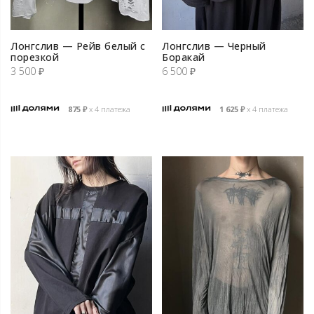
Лонгслив — Рейв белый с
Лонгслив — Черный
порезкой
Боракай
3 500
₽
6 500
₽
875
₽
х 4 платежа
1 625
₽
х 4 платежа