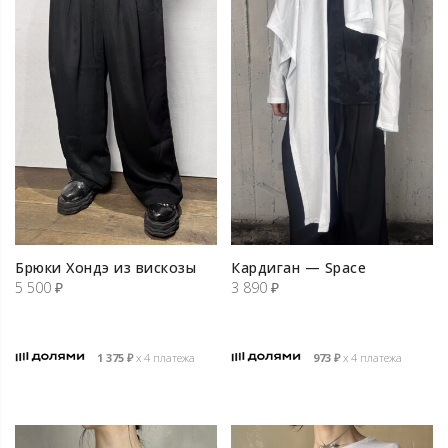
Брюки Хондэ из вискозы
Кардиган — Space
5 500
₽
3 890
₽
1 375
₽
х 4 платежа
973
₽
х 4 платежа