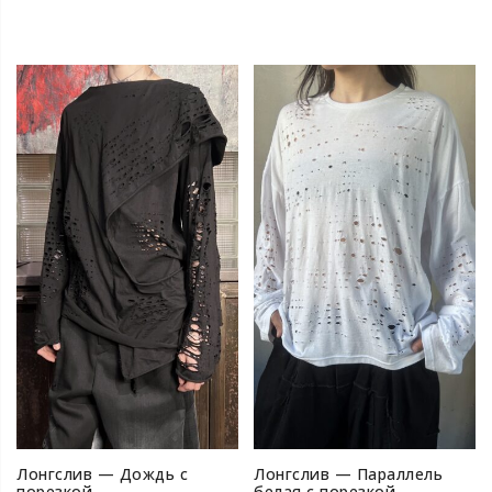
Лонгслив — Дождь с
Лонгслив — Параллель
порезкой
белая с порезкой