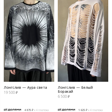
Лонгслив — Аура света
Лонгслив — Белый
Боракай
19 500
₽
6 500
₽
4 875
₽
х 4 платежа
1 625
₽
х 4 платежа