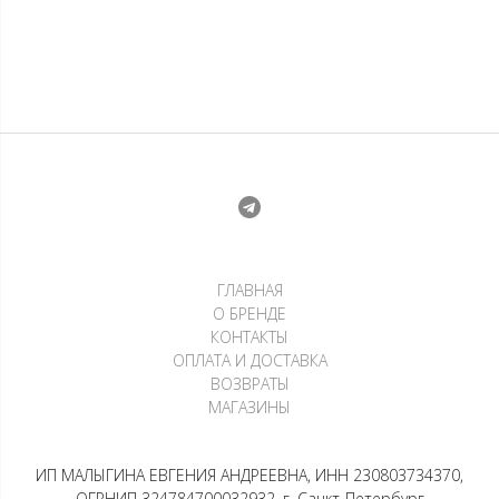
Лонгслив — Параллель
Лонгслив — Рейв белый с
белая с порезкой
порезкой
3 900
₽
3 500
₽
975
₽
х 4 платежа
875
₽
х 4 платежа