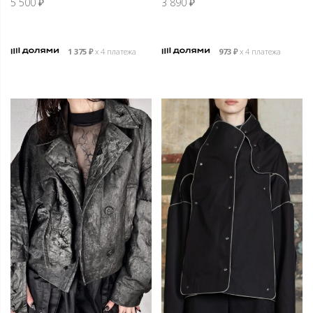
5 500
₽
3 890
₽
1 375
₽
х 4 платежа
973
₽
х 4 платежа