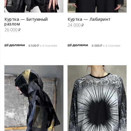
Куртка — Битумный
Куртка — Лабиринт
разлом
24 000
₽
26 000
₽
6 500
₽
х 4 платежа
6 000
₽
х 4 платежа