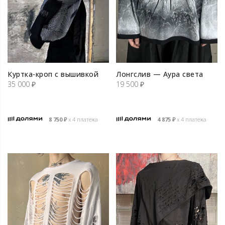
Куртка-кроп с вышивкой
Лонгслив — Аура света
35 000
₽
19 500
₽
8 750
₽
х 4 платежа
4 875
₽
х 4 платежа