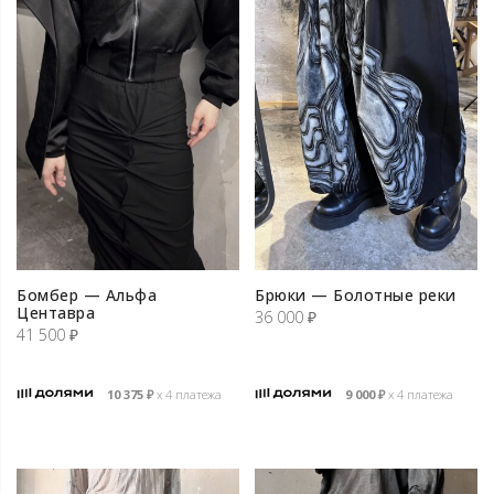
Бомбер — Альфа
Брюки — Болотные реки
Центавра
36 000
₽
41 500
₽
10 375
₽
х 4 платежа
9 000
₽
х 4 платежа