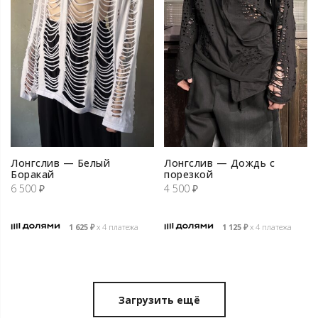
Лонгслив — Белый
Лонгслив — Дождь с
Боракай
порезкой
6 500
₽
4 500
₽
1 625
₽
х 4 платежа
1 125
₽
х 4 платежа