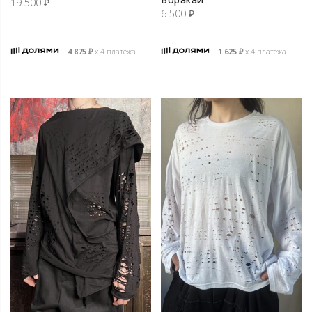
19 500
₽
6 500
₽
4 875
₽
х 4 платежа
1 625
₽
х 4 платежа