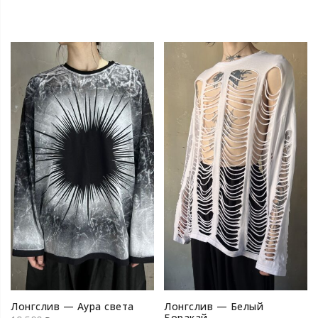
Лонгслив — Аура света
Лонгслив — Белый
Боракай