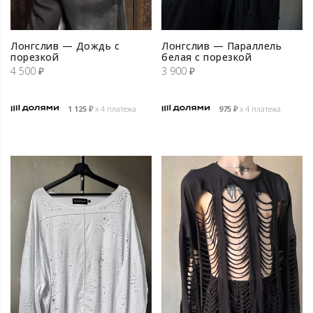
Лонгслив — Дождь с
Лонгслив — Параллель
порезкой
белая с порезкой
4 500
₽
3 900
₽
1 125
₽
х 4 платежа
975
₽
х 4 платежа