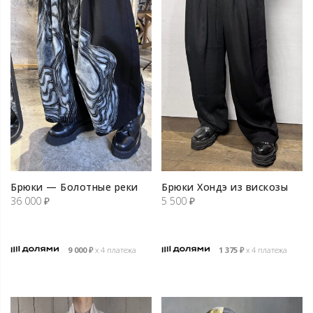
Брюки — Болотные реки
Брюки Хондэ из вискозы
36 000
₽
5 500
₽
9 000
₽
х 4 платежа
1 375
₽
х 4 платежа