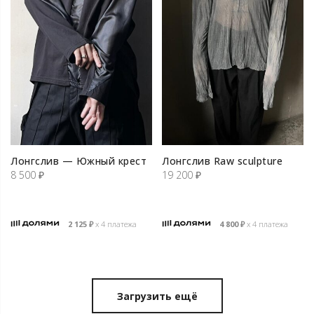
Лонгслив — Южный крест
Лонгслив Raw sculpture
8 500
₽
19 200
₽
2 125
₽
х 4 платежа
4 800
₽
х 4 платежа
Загрузить ещё