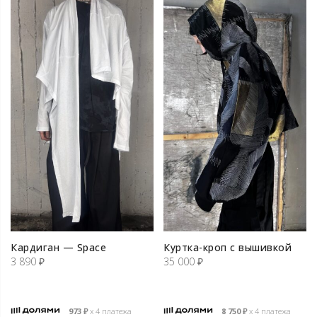
Кардиган — Space
Куртка-кроп с вышивкой
3 890
₽
35 000
₽
973
₽
х 4 платежа
8 750
₽
х 4 платежа