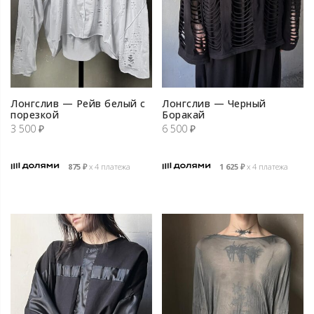
Лонгслив — Рейв белый с
Лонгслив — Черный
порезкой
Боракай
3 500
₽
6 500
₽
875
₽
х 4 платежа
1 625
₽
х 4 платежа