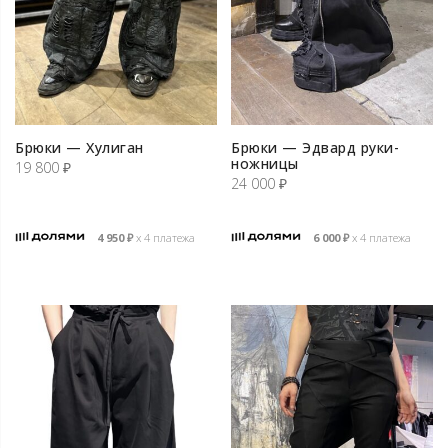
Брюки — Хулиган
Брюки — Эдвард руки-
ножницы
19 800
₽
24 000
₽
4 950
₽
х 4 платежа
6 000
₽
х 4 платежа