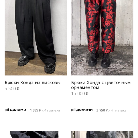
Брюки Хондэ из вискозы
Брюки Хондэ с цветочным
орнаментом
5 500
₽
15 000
₽
1 375
₽
х 4 платежа
3 750
₽
х 4 платежа