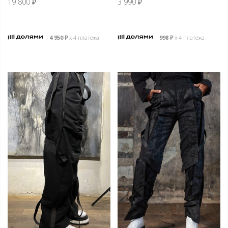
19 800
₽
3 990
₽
4 950
₽
х 4 платежа
998
₽
х 4 платежа