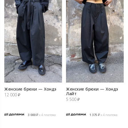
Женские брюки — Хондэ
Женские брюки — Хондэ
Лайт
12 000
₽
5 500
₽
3 000
₽
х 4 платежа
1 375
₽
х 4 платежа