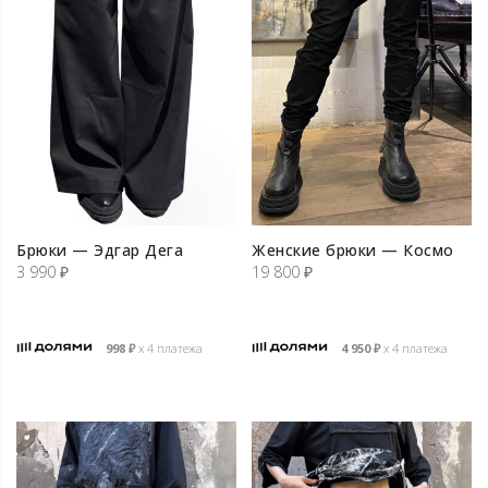
Брюки — Эдгар Дега
Женские брюки — Космо
3 990
₽
19 800
₽
998
₽
х 4 платежа
4 950
₽
х 4 платежа