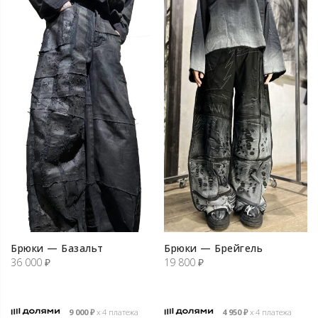
Брюки — Базальт
Брюки — Брейгель
36 000
₽
19 800
₽
9 000
₽
х 4 платежа
4 950
₽
х 4 платежа