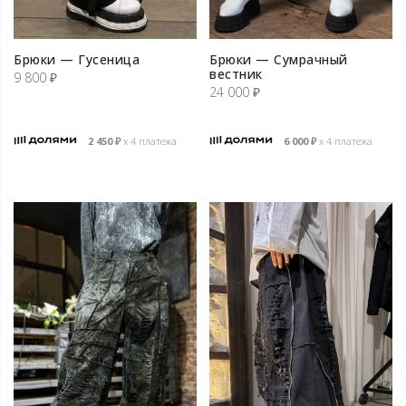
Брюки — Гусеница
Брюки — Сумрачный
вестник
9 800
₽
24 000
₽
2 450
₽
х 4 платежа
6 000
₽
х 4 платежа