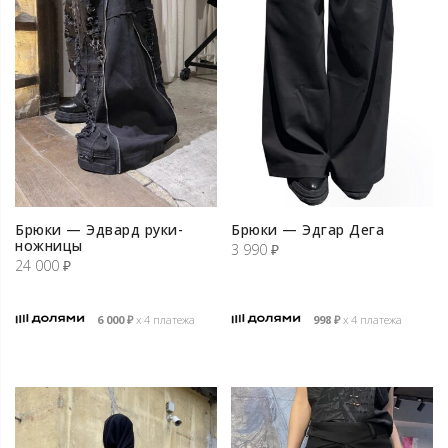
Брюки — Эдвард руки-
Брюки — Эдгар Дега
ножницы
3 990
₽
24 000
₽
6 000
₽
х 4 платежа
998
₽
х 4 платежа