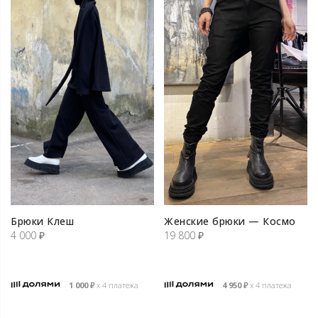
Брюки Клеш
Женские брюки — Космо
4 000
₽
19 800
₽
1 000
₽
х 4 платежа
4 950
₽
х 4 платежа