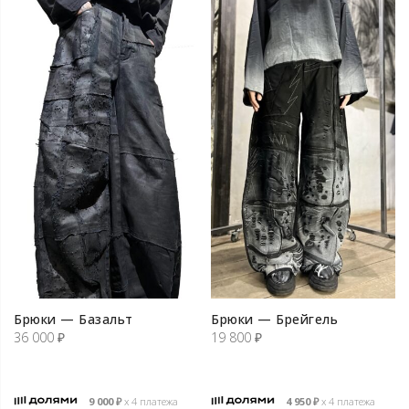
Брюки — Базальт
Брюки — Брейгель
36 000
₽
19 800
₽
9 000
₽
х 4 платежа
4 950
₽
х 4 платежа