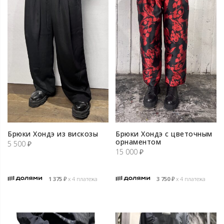
Брюки Хондэ из вискозы
Брюки Хондэ с цветочным
орнаментом
5 500
₽
15 000
₽
1 375
₽
х 4 платежа
3 750
₽
х 4 платежа