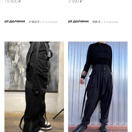
19 800
₽
3 990
₽
4 950
₽
х 4 платежа
998
₽
х 4 платежа