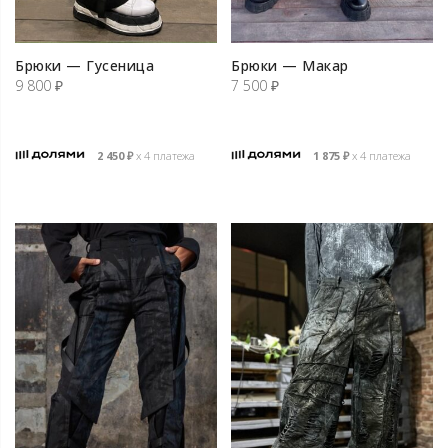
Брюки — Гусеница
Брюки — Макар
9 800
₽
7 500
₽
2 450
₽
х 4 платежа
1 875
₽
х 4 платежа