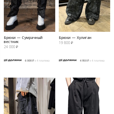
Брюки — Сумрачный
Брюки — Хулиган
вестник
19 800
₽
24 000
₽
6 000
₽
х 4 платежа
4 950
₽
х 4 платежа