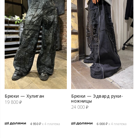
Брюки — Хулиган
Брюки — Эдвард руки-
ножницы
19 800
₽
24 000
₽
4 950
₽
х 4 платежа
6 000
₽
х 4 платежа