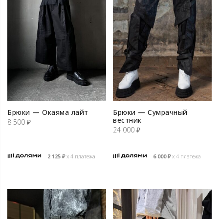
Брюки — Окаяма лайт
Брюки — Сумрачный
вестник
8 500
₽
24 000
₽
2 125
₽
х 4 платежа
6 000
₽
х 4 платежа