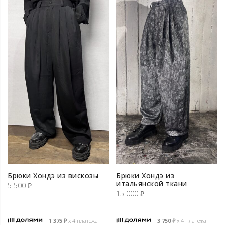
Брюки Хондэ из вискозы
Брюки Хондэ из
итальянской ткани
5 500
₽
15 000
₽
1 375
₽
х 4 платежа
3 750
₽
х 4 платежа