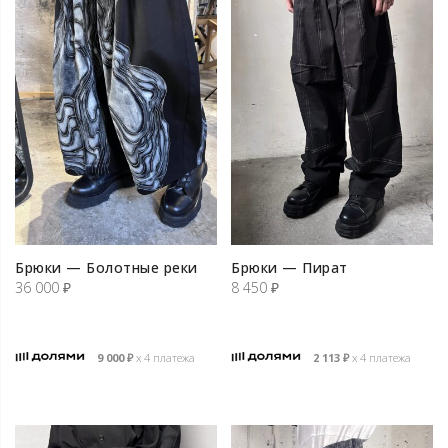
Брюки — Болотные реки
Брюки — Пират
36 000
₽
8 450
₽
9 000
₽
х 4 платежа
2 113
₽
х 4 платежа