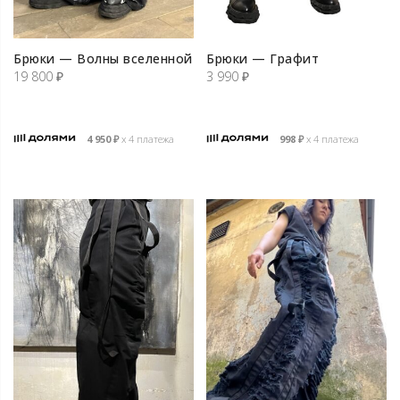
Брюки — Волны вселенной
Брюки — Графит
19 800
₽
3 990
₽
4 950
₽
х 4 платежа
998
₽
х 4 платежа