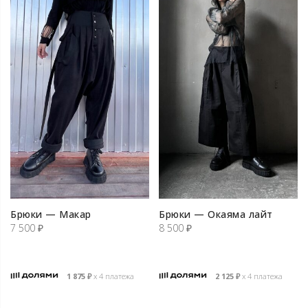
Брюки — Макар
Брюки — Окаяма лайт
7 500
₽
8 500
₽
1 875
₽
х 4 платежа
2 125
₽
х 4 платежа