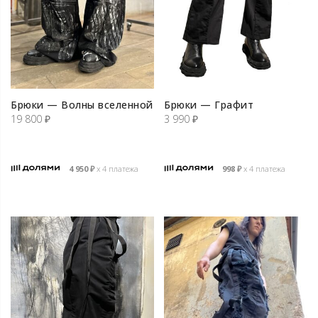
Брюки — Волны вселенной
Брюки — Графит
19 800
₽
3 990
₽
4 950
₽
х 4 платежа
998
₽
х 4 платежа