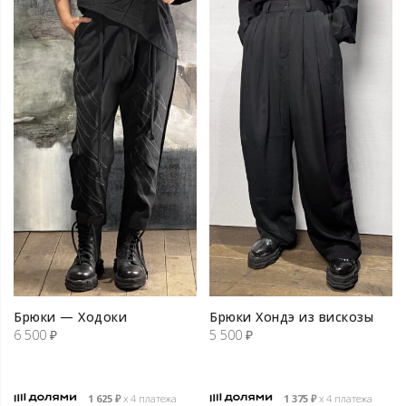
Брюки — Ходоки
Брюки Хондэ из вискозы
6 500
₽
5 500
₽
1 625
₽
х 4 платежа
1 375
₽
х 4 платежа