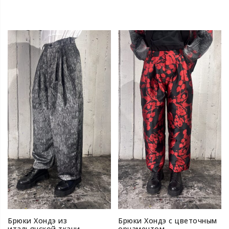
Брюки Хондэ из
Брюки Хондэ с цветочным
итальянской ткани
орнаментом