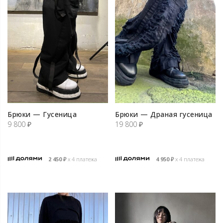
Брюки — Гусеница
Брюки — Драная гусеница
9 800
₽
19 800
₽
2 450
₽
х 4 платежа
4 950
₽
х 4 платежа