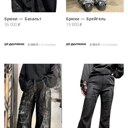
Брюки — Базальт
Брюки — Брейгель
36 000
₽
19 800
₽
9 000
₽
х 4 платежа
4 950
₽
х 4 платежа