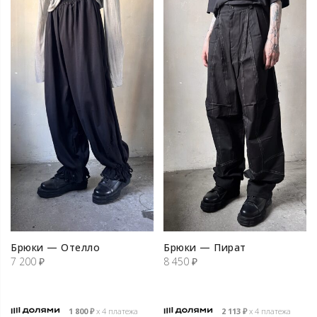
Брюки — Отелло
Брюки — Пират
7 200
₽
8 450
₽
1 800
₽
х 4 платежа
2 113
₽
х 4 платежа