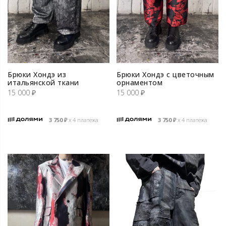
Брюки Хондэ из
Брюки Хондэ с цветочным
итальянской ткани
орнаментом
15 000
₽
15 000
₽
3 750
₽
х 4 платежа
3 750
₽
х 4 платежа