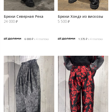
Брюки Северная Река
Брюки Хондэ из вискозы
24 000
₽
5 500
₽
6 000
₽
х 4 платежа
1 375
₽
х 4 платежа