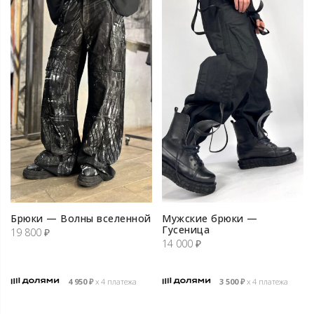
Брюки — Волны вселенной
Мужские брюки —
Гусеница
19 800
₽
14 000
₽
4 950
₽
х 4 платежа
3 500
₽
х 4 платежа