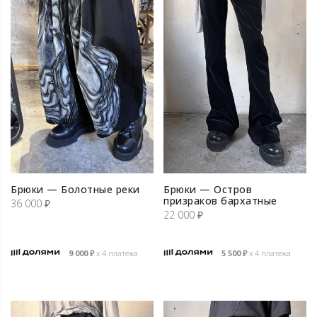
Брюки — Болотные реки
Брюки — Остров
призраков бархатные
36 000
₽
22 000
₽
9 000
₽
х 4 платежа
5 500
₽
х 4 платежа