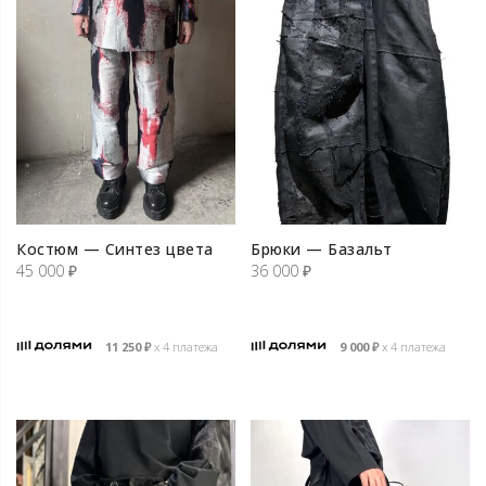
Костюм — Синтез цвета
Брюки — Базальт
45 000
₽
36 000
₽
11 250
₽
х 4 платежа
9 000
₽
х 4 платежа