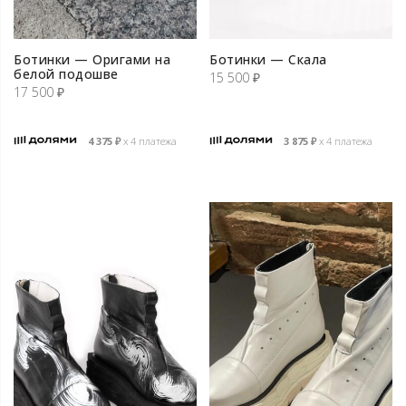
Ботинки — Оригами на
Ботинки — Скала
белой подошве
15 500
₽
17 500
₽
4 375
₽
х 4 платежа
3 875
₽
х 4 платежа