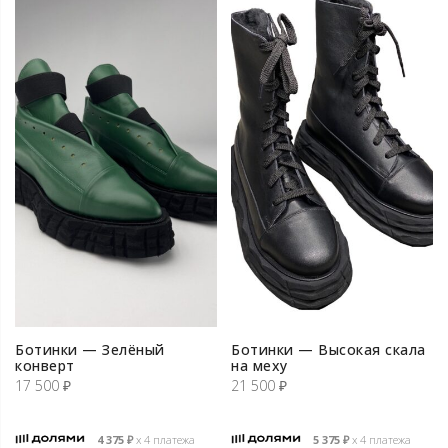
Ботинки — Зелёный
Ботинки — Высокая скала
конверт
на меху
17 500
₽
21 500
₽
4 375
₽
х 4 платежа
5 375
₽
х 4 платежа