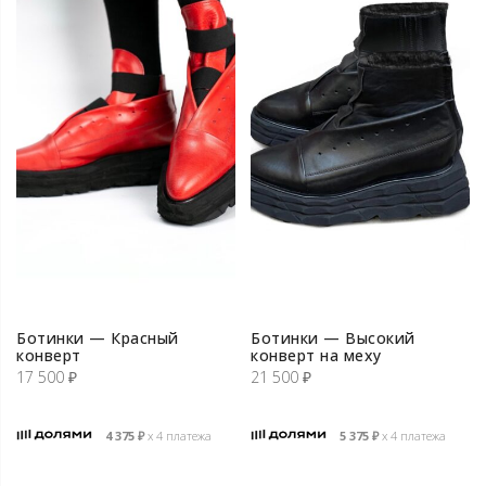
Ботинки — Красный
Ботинки — Высокий
конверт
конверт на меху
17 500
₽
21 500
₽
4 375
₽
х 4 платежа
5 375
₽
х 4 платежа