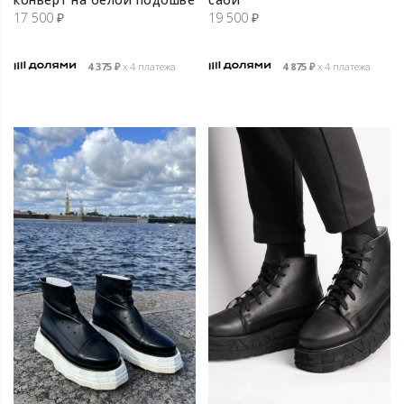
17 500
₽
19 500
₽
4 375
₽
х 4 платежа
4 875
₽
х 4 платежа