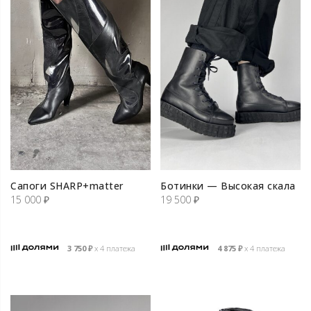
Сапоги SHARP+matter
Ботинки — Высокая скала
15 000
₽
19 500
₽
3 750
₽
х 4 платежа
4 875
₽
х 4 платежа