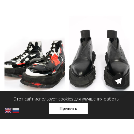
Этот сайт использует cookies для улучшения работы.
Принять
Ботинки — Граффити
Ботинки — Конверт
17 500
₽
17 500
₽