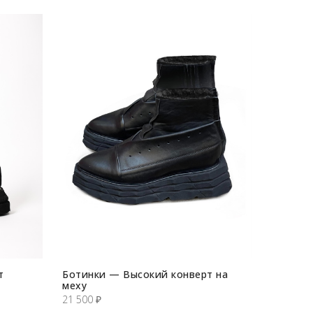
т
Ботинки — Высокий конверт на
меху
21 500
₽