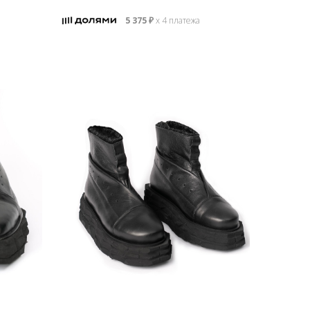
5 375
₽
х 4 платежа