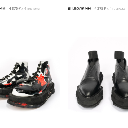
4 875
₽
х 4 платежа
4 375
₽
х 4 платежа