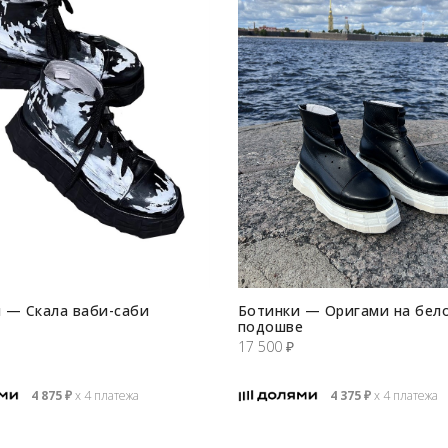
 — Скала ваби-cаби
Ботинки — Оригами на бел
подошве
17 500
₽
4 875
₽
х 4 платежа
4 375
₽
х 4 платежа