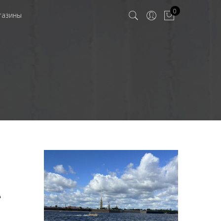
0
газины