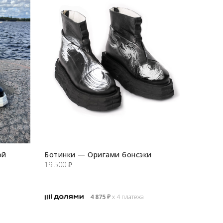
ой
Ботинки — Оригами бонсэки
19 500
₽
4 875
₽
х 4 платежа