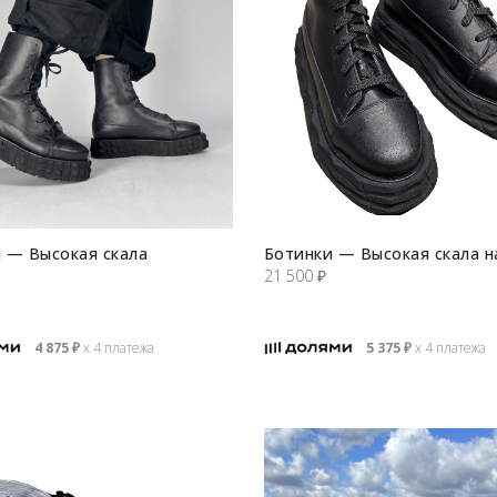
 — Высокая скала
Ботинки — Высокая скала н
21 500
₽
4 875
₽
х 4 платежа
5 375
₽
х 4 платежа