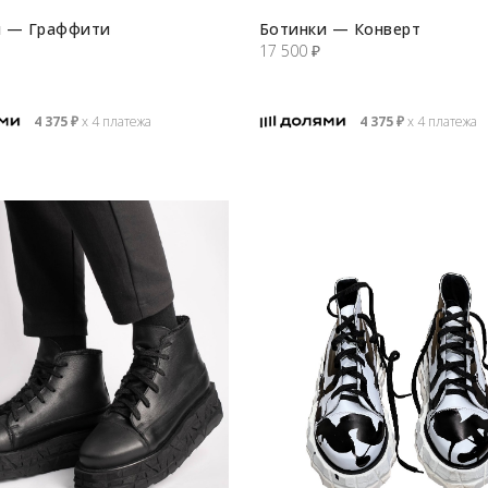
и — Граффити
Ботинки — Конверт
17 500
₽
4 375
₽
х 4 платежа
4 375
₽
х 4 платежа