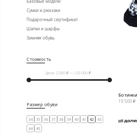
Базовые модели
Сумки и рюкзаки
Подарочный сертификат
Шапки и шарфы
Зимняя обувь
Стоимость
Цена:
2 000 ₽
—
120 000 ₽
Минимальная
Максимальная
Ботинки
цена
цена
19 500
₽
Размер обуви
34
35
36
37
38
39
40
41
42
43
44
45