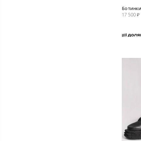
Ботинк
17 500
₽