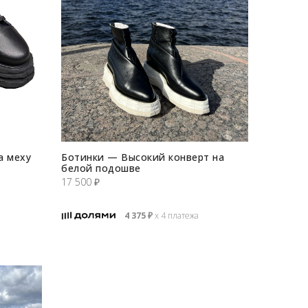
а меху
Ботинки — Высокий конверт на
белой подошве
17 500
₽
4 375
₽
х 4 платежа