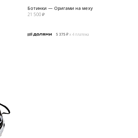
Ботинки — Оригами на меху
21 500
₽
5 375
₽
х 4 платежа