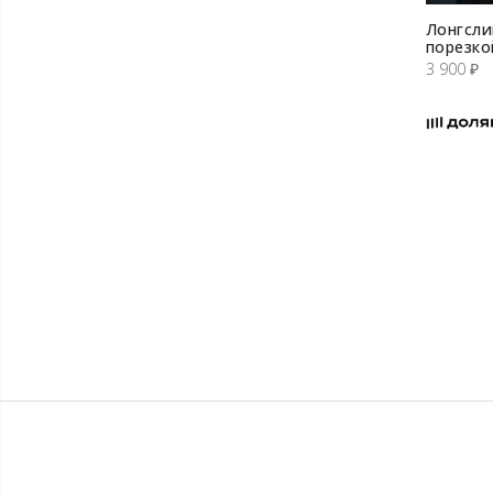
Лонгсли
порезко
3 900
₽