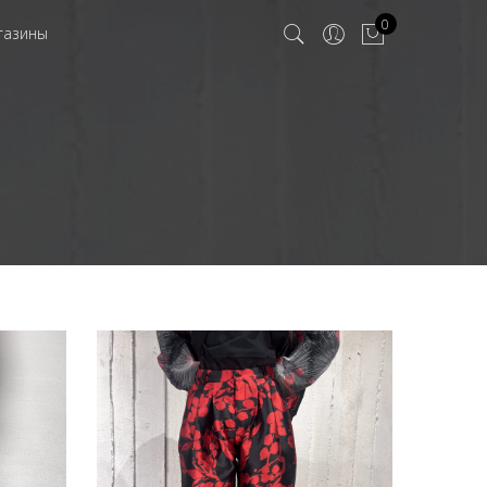
0
газины