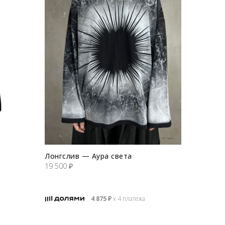
Лонгслив — Аура света
19 500
₽
4 875
₽
х 4 платежа