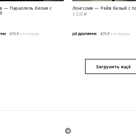
в — Параллель белая с
Лонгслив — Рейв белый с п
й
3 500
₽
975
₽
х 4 платежа
875
₽
х 4 платежа