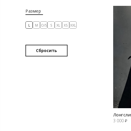
Размер
L
M
O/S
S
XL
XS
XXL
Сбросить
Лонгсли
3 000
₽