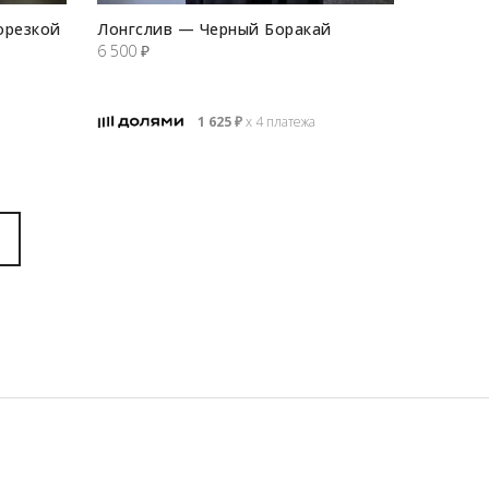
орезкой
Лонгслив — Черный Боракай
6 500
₽
1 625
₽
х 4 платежа