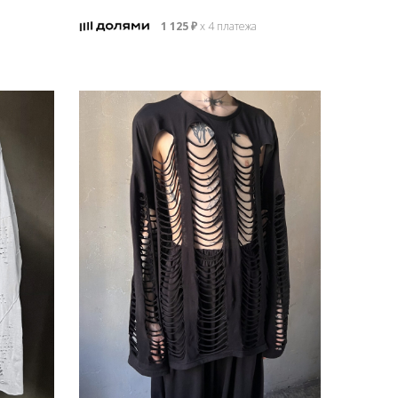
1 125
₽
х 4 платежа