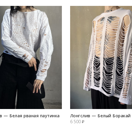
в — Белая рваная паутинка
Лонгслив — Белый Боракай
6 500
₽