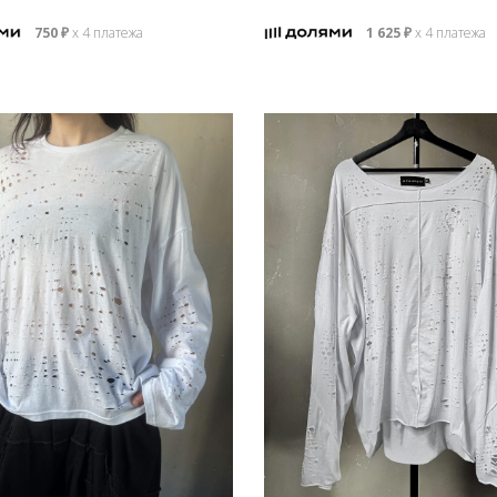
750
₽
х 4 платежа
1 625
₽
х 4 платежа