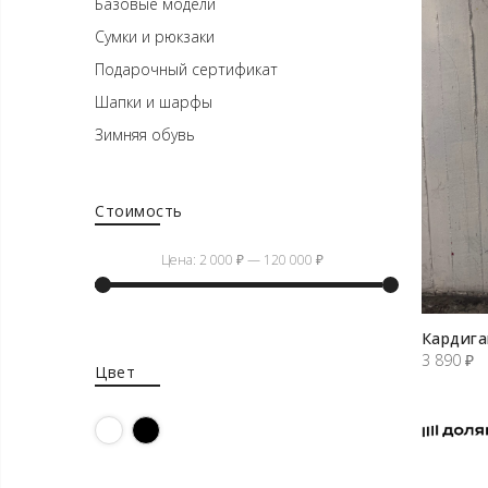
Базовые модели
Сумки и рюкзаки
Подарочный сертификат
Шапки и шарфы
Зимняя обувь
Стоимость
Цена:
2 000 ₽
—
120 000 ₽
Минимальная
Максимальная
Кардига
цена
цена
3 890
₽
Цвет
Белый
Черный