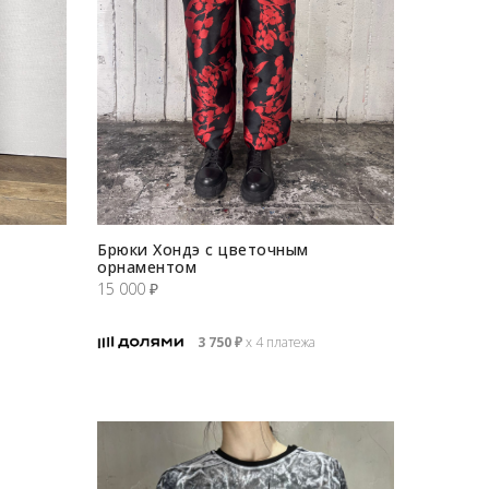
Брюки Хондэ с цветочным
орнаментом
15 000
₽
3 750
₽
х 4 платежа