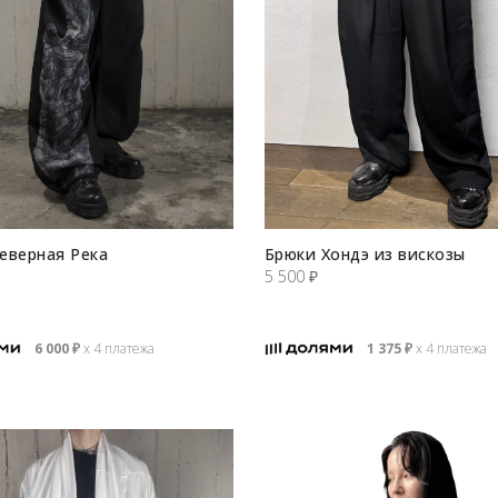
еверная Река
Брюки Хондэ из вискозы
5 500
₽
6 000
₽
х 4 платежа
1 375
₽
х 4 платежа