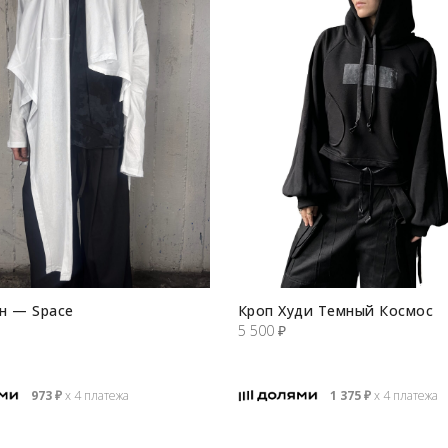
н — Space
Кроп Худи Темный Космос
5 500
₽
973
₽
х 4 платежа
1 375
₽
х 4 платежа