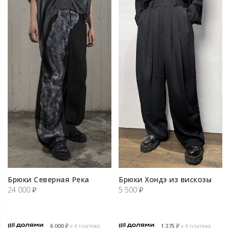
Брюки Северная Река
Брюки Хондэ из вискозы
24 000
₽
5 500
₽
6 000
₽
х 4 платежа
1 375
₽
х 4 платежа