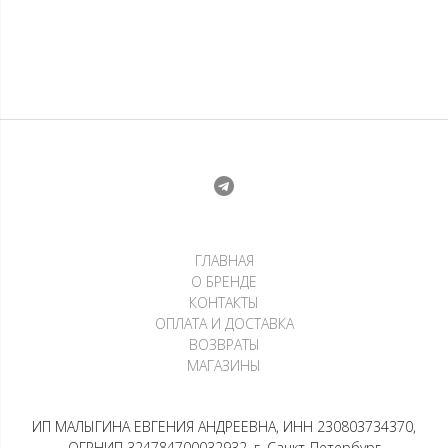
Лонгслив — Дождь с
Лонгслив — Параллель
порезкой
белая с порезкой
4 500
₽
3 900
₽
1 125
₽
х 4 платежа
975
₽
х 4 платежа