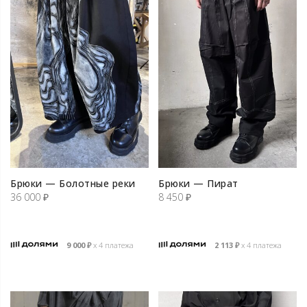
Брюки — Болотные реки
Брюки — Пират
36 000
₽
8 450
₽
9 000
₽
х 4 платежа
2 113
₽
х 4 платежа