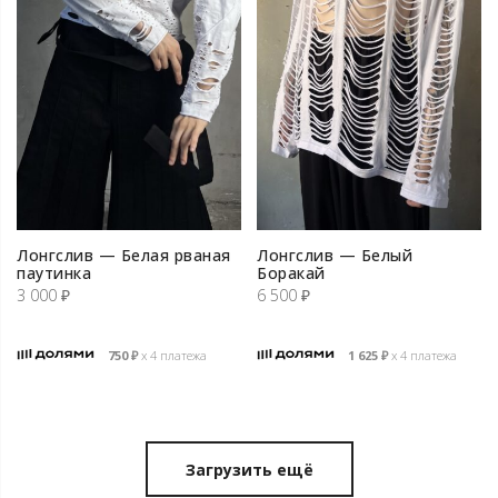
Лонгслив — Белая рваная
Лонгслив — Белый
паутинка
Боракай
3 000
₽
6 500
₽
750
₽
х 4 платежа
1 625
₽
х 4 платежа