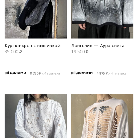
Куртка-кроп с вышивкой
Лонгслив — Аура света
35 000
₽
19 500
₽
8 750
₽
х 4 платежа
4 875
₽
х 4 платежа