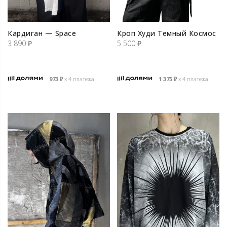
Кардиган — Space
Кроп Худи Темный Космос
3 890
₽
5 500
₽
973
₽
х 4 платежа
1 375
₽
х 4 платежа