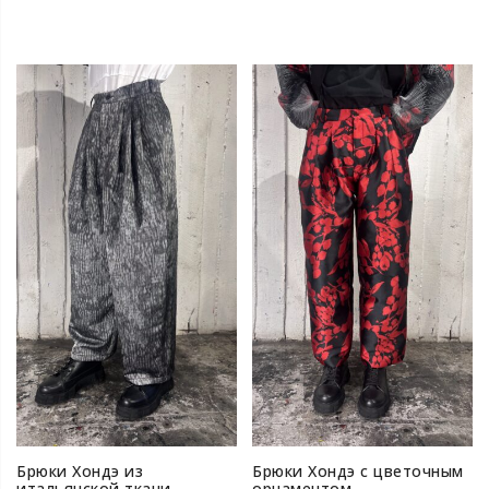
Брюки Хондэ из
Брюки Хондэ с цветочным
итальянской ткани
орнаментом