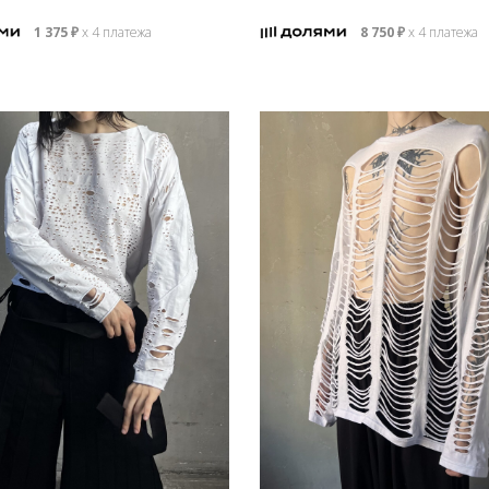
1 375
₽
х 4 платежа
8 750
₽
х 4 платежа