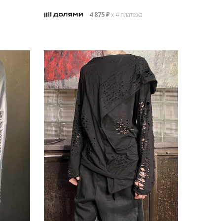
4 875
₽
х 4 платежа