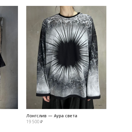
Лонгслив — Аура света
19 500
₽