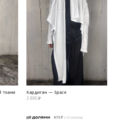
й ткани
Кардиган — Space
3 890
₽
973
₽
х 4 платежа