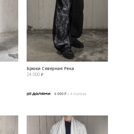
Брюки Северная Река
24 000
₽
6 000
₽
х 4 платежа