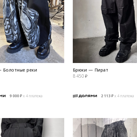
 Болотные реки
Брюки — Пират
8 450
₽
9 000
₽
х 4 платежа
2 113
₽
х 4 платежа