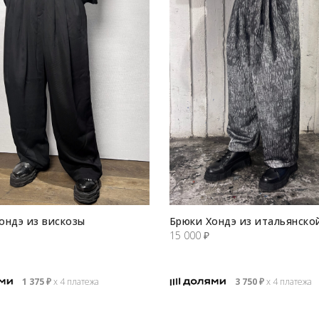
ондэ из вискозы
Брюки Хондэ из итальянско
15 000
₽
1 375
₽
х 4 платежа
3 750
₽
х 4 платежа