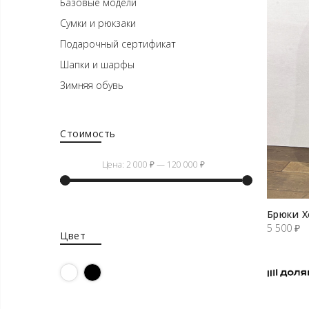
Базовые модели
Сумки и рюкзаки
Подарочный сертификат
Шапки и шарфы
Зимняя обувь
Стоимость
Цена:
2 000 ₽
—
120 000 ₽
Минимальная
Максимальная
Брюки Х
цена
цена
5 500
₽
Цвет
Белый
Черный