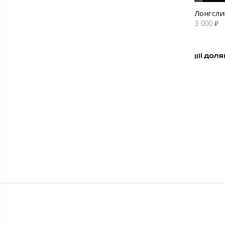
Лонгсли
3 000
₽