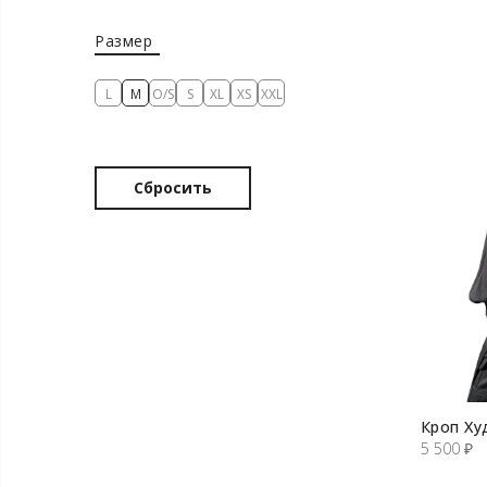
Размер
L
M
O/S
S
XL
XS
XXL
Сбросить
Кроп Ху
5 500
₽