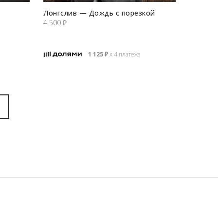
Лонгслив — Дождь с порезкой
4 500
₽
1 125
₽
х 4 платежа