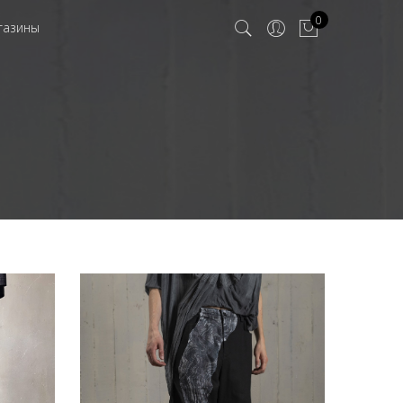
0
газины