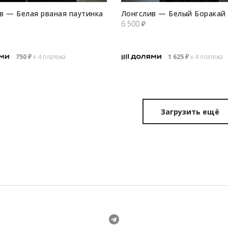
в — Белая рваная паутинка
Лонгслив — Белый Боракай
6 500
₽
750
₽
х 4 платежа
1 625
₽
х 4 платежа