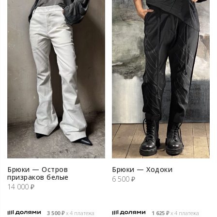
Брюки — Остров
Брюки — Ходоки
призраков белые
6 500
₽
14 000
₽
3 500
₽
х 4 платежа
1 625
₽
х 4 платежа