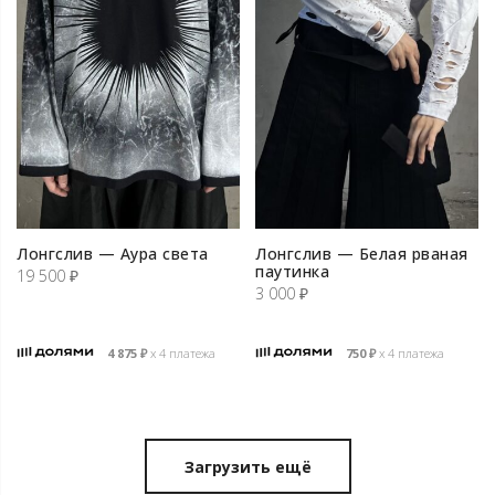
Лонгслив — Аура света
Лонгслив — Белая рваная
паутинка
19 500
₽
3 000
₽
4 875
₽
х 4 платежа
750
₽
х 4 платежа
Загрузить ещё