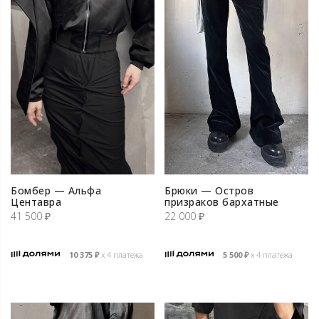
Бомбер — Альфа
Брюки — Остров
Центавра
призраков бархатные
41 500
₽
22 000
₽
10 375
₽
х 4 платежа
5 500
₽
х 4 платежа