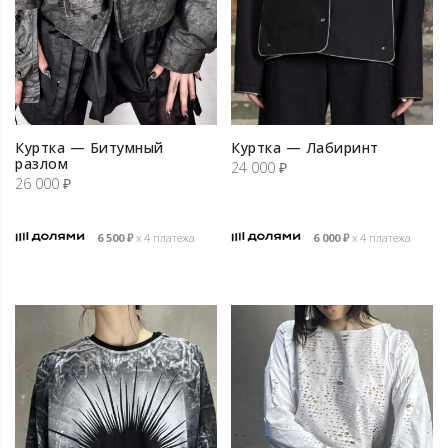
Куртка — Битумный
Куртка — Лабиринт
разлом
24 000
₽
26 000
₽
6 500
₽
х 4 платежа
6 000
₽
х 4 платежа