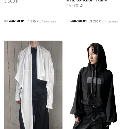
5 500
₽
15 000
₽
1 375
₽
х 4 платежа
3 750
₽
х 4 платежа