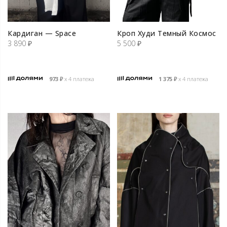
Кардиган — Space
Кроп Худи Темный Космос
3 890
₽
5 500
₽
973
₽
х 4 платежа
1 375
₽
х 4 платежа