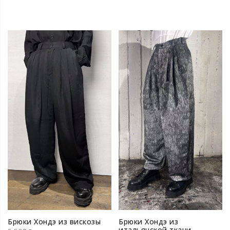
Брюки Хондэ из вискозы
Брюки Хондэ из
итальянской ткани