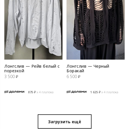
Лонгслив — Рейв белый с
Лонгслив — Черный
порезкой
Боракай
3 500
₽
6 500
₽
875
₽
х 4 платежа
1 625
₽
х 4 платежа