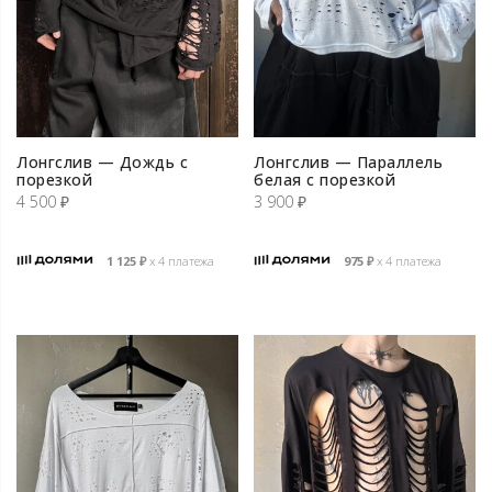
Лонгслив — Дождь с
Лонгслив — Параллель
порезкой
белая с порезкой
4 500
₽
3 900
₽
1 125
₽
х 4 платежа
975
₽
х 4 платежа