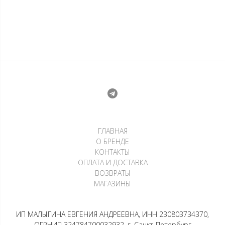
Лонгслив — Южный крест
Лонгслив Raw sculpture
8 500
₽
19 200
₽
2 125
₽
х 4 платежа
4 800
₽
х 4 платежа