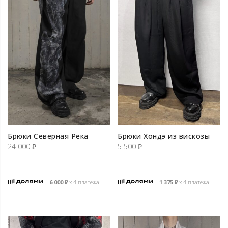
Брюки Северная Река
Брюки Хондэ из вискозы
24 000
₽
5 500
₽
6 000
₽
х 4 платежа
1 375
₽
х 4 платежа