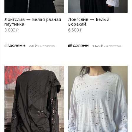
Лонгслив — Белая рваная
Лонгслив — Белый
паутинка
Боракай
3 000
₽
6 500
₽
750
₽
х 4 платежа
1 625
₽
х 4 платежа