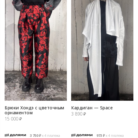
Брюки Хондэ с цветочным
Кардиган — Space
орнаментом
3 890
₽
15 000
₽
3 750
₽
х 4 платежа
973
₽
х 4 платежа