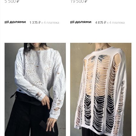
5 500
₽
19 500
₽
1 375
₽
х 4 платежа
4 875
₽
х 4 платежа