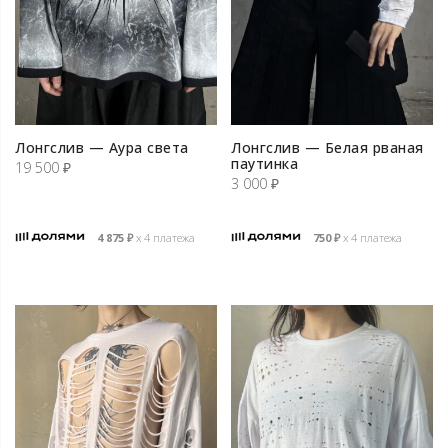
Лонгслив — Аура света
Лонгслив — Белая рваная
паутинка
19 500
₽
3 000
₽
4 875
₽
х 4 платежа
750
₽
х 4 платежа