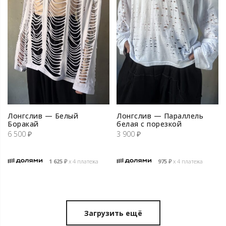
Лонгслив — Белый
Лонгслив — Параллель
Боракай
белая с порезкой
6 500
₽
3 900
₽
1 625
₽
х 4 платежа
975
₽
х 4 платежа
Загрузить ещё