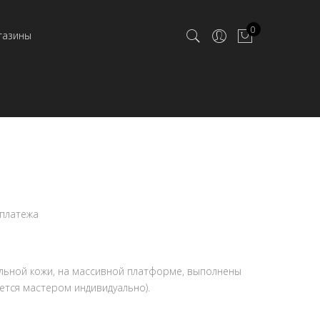
0
газины
 платежа
альной кожи, на массивной платформе, выполнены
тся мастером индивидуально).