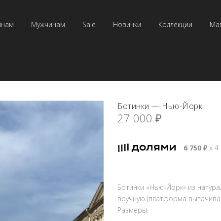
инам
Мужчинам
Sale
Новинки
Коллекции
Ма
Ботинки — Нью-Йорк
27 000
₽
6 750
₽
х 4
Ботинки «Нью-Йорк» из натур
вручную (платформа вытачивае
Размеры: