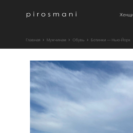
Женщ
Главная
Мужчинам
Обувь
Ботинки — Нью-Йорк