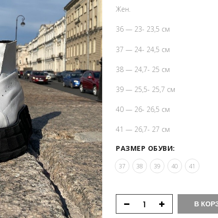
Ж
ен.
36 — 23- 23,5 см
37 — 24- 24,5 см
38 — 24,7- 25 см
39 — 25,5- 25,7 см
40 — 26- 26,5 см
41 — 26,7- 27 см
РАЗМЕР ОБУВИ:
37
38
39
40
41
В КОР