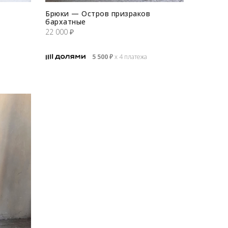
Брюки — Остров призраков
бархатные
22 000
₽
5 500
₽
х 4 платежа