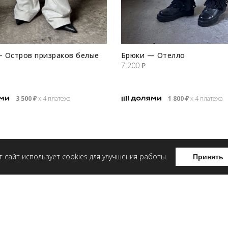
 Остров призраков белые
Брюки — Отелло
7 200
₽
3 500
₽
х 4 платежа
1 800
₽
х 4 платежа
т сайт использует cookies для улучшения работы.
Принять