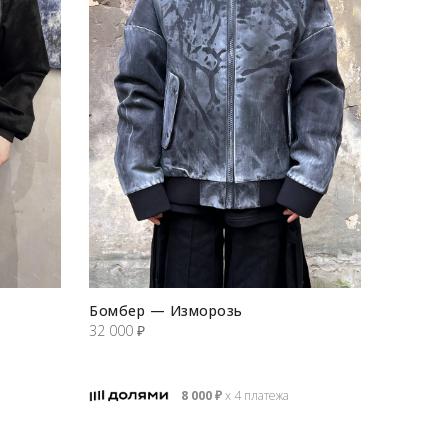
Бомбер — Изморозь
32 000
₽
8 000
₽
х 4 платежа