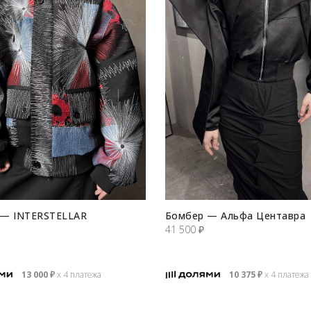
 — INTERSTELLAR
Бомбер — Альфа Центавра
41 500
₽
13 000
₽
х 4 платежа
10 375
₽
х 4 платежа