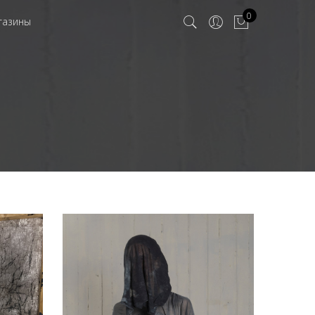
0
газины