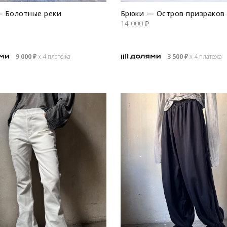
 Болотные реки
Брюки — Остров призраков
14 000
₽
9 000
₽
х 4 платежа
3 500
₽
х 4 платежа