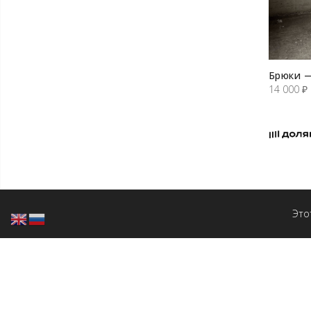
Брюки —
14 000
₽
Это