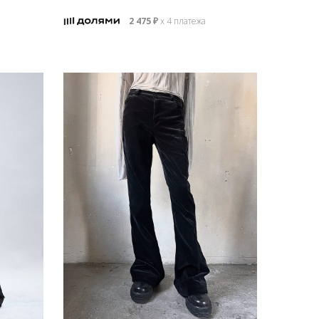
2 475
₽
х 4 платежа