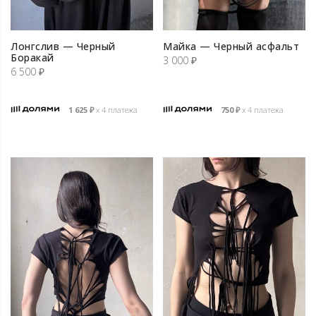
Лонгслив — Черный
Майка — Черный асфальт
Боракай
3 000
₽
6 500
₽
1 625
₽
х 4 платежа
750
₽
х 4 платежа