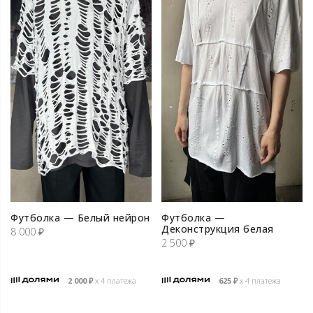
Футболка — Белый нейрон
Футболка —
Деконструкция белая
8 000
₽
2 500
₽
2 000
₽
х 4 платежа
625
₽
х 4 платежа