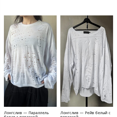
Лонгслив — Параллель
Лонгслив — Рейв белый с
белая с порезкой
порезкой