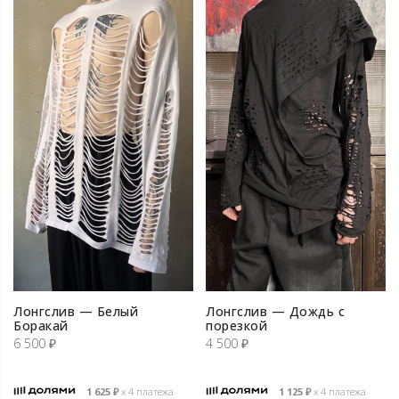
Лонгслив — Белый
Лонгслив — Дождь с
Боракай
порезкой
6 500
₽
4 500
₽
1 625
₽
х 4 платежа
1 125
₽
х 4 платежа