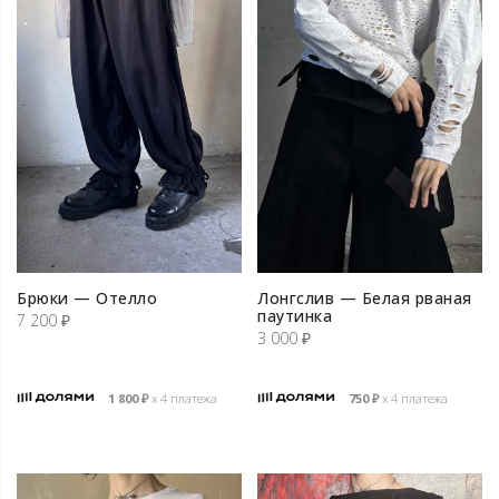
Брюки — Отелло
Лонгслив — Белая рваная
паутинка
7 200
₽
3 000
₽
1 800
₽
х 4 платежа
750
₽
х 4 платежа