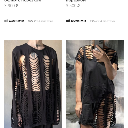
3 900
₽
3 500
₽
975
₽
х 4 платежа
875
₽
х 4 платежа