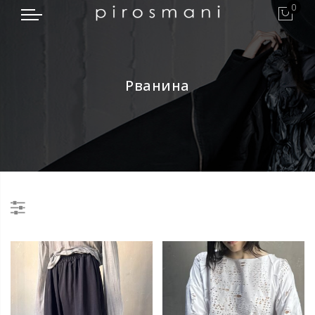
0
Рванина