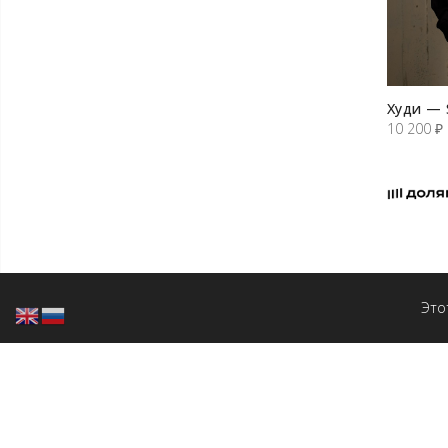
Худи — 
10 200
₽
Это