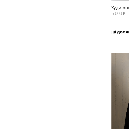
Худи ов
6 000
₽