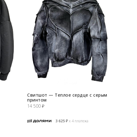
Свитшот — Теплое сердце с серым
принтом
14 500
₽
3 625
₽
х 4 платежа