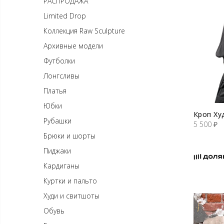
РАСПРОДАЖА
Limited Drop
Коллекция Raw Sculpture
Архивные модели
Футболки
Лонгсливы
Платья
Юбки
Кроп Ху
Рубашки
5 500
₽
Брюки и шорты
Пиджаки
Кардиганы
Куртки и пальто
Худи и свитшоты
Обувь