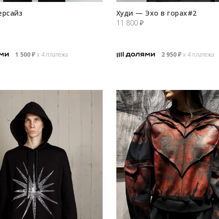
ерсайз
Худи — Эхо в горах#2
11 800
₽
1 500
₽
х 4 платежа
2 950
₽
х 4 платежа