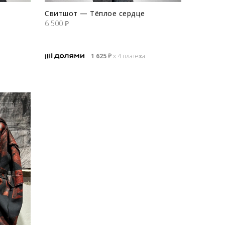
Свитшот — Тёплое сердце
6 500
₽
1 625
₽
х 4 платежа