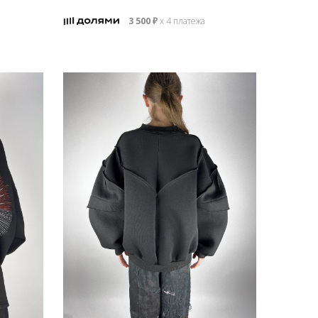
3 500
₽
х 4 платежа