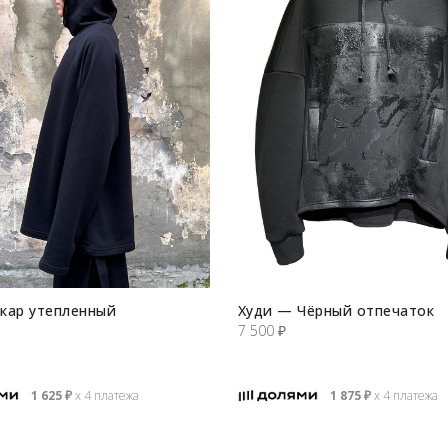
кар утепленный
Худи — Чёрный отпечаток
7 500
₽
1 625
₽
х 4 платежа
1 875
₽
х 4 платежа