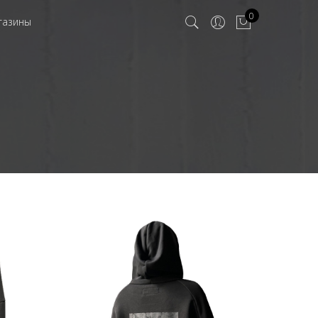
0
газины