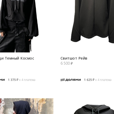
ди Темный Космос
Свитшот Рейв
6 500
₽
1 375
₽
х 4 платежа
1 625
₽
х 4 платежа