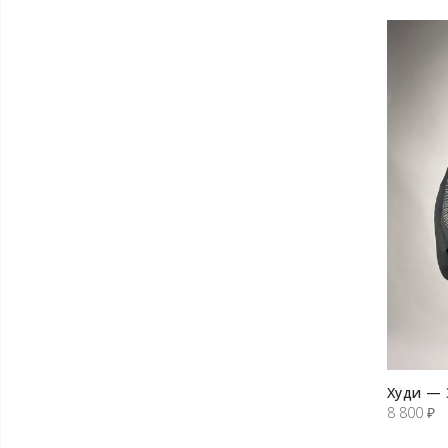
Худи — 
8 800
₽