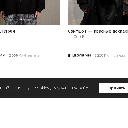
SN1604
Свитшот — Красные доспех
13 000
₽
2 550
₽
х 4 платежа
3 250
₽
х 4 платежа
т сайт использует cookies для улучшения работы.
Принять