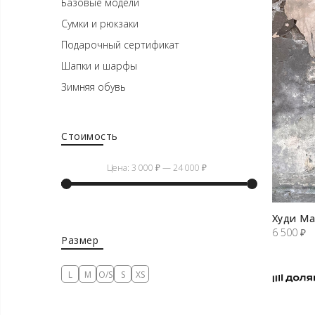
Базовые модели
Сумки и рюкзаки
Подарочный сертификат
Шапки и шарфы
Зимняя обувь
Стоимость
Цена:
3 000 ₽
—
24 000 ₽
Минимальная
Максимальная
Худи Ма
цена
цена
6 500
₽
Размер
L
M
O/S
S
XS