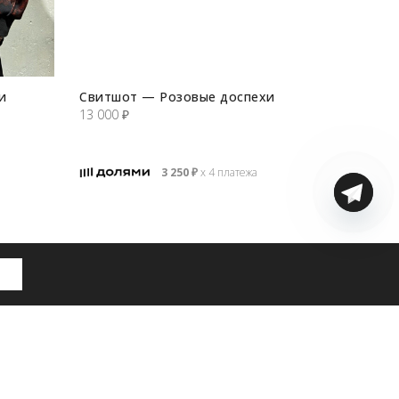
и
Свитшот — Розовые доспехи
13 000
₽
3 250
₽
х 4 платежа