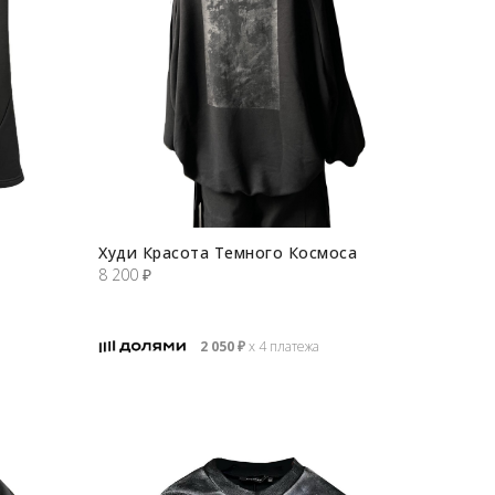
Худи Красота Темного Космоса
8 200
₽
2 050
₽
х 4 платежа