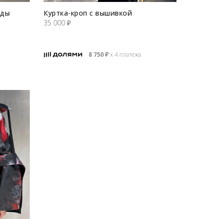
еды
Куртка-кроп с вышивкой
35 000
₽
8 750
₽
х 4 платежа