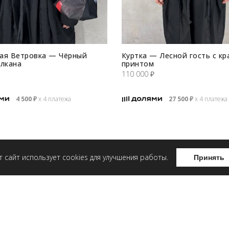
ая Ветровка — Чёрный
Куртка — Лесной гость с к
улкана
принтом
110 000
₽
4 500
₽
х 4 платежа
27 500
₽
х 4 платежа
т сайт использует cookies для улучшения работы.
Принять