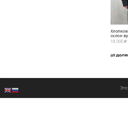
Хлопков
склон в
18 000
₽
Это