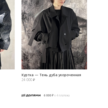
Куртка — Тень дуба укороченная
24 000
₽
6 000
₽
х 4 платежа