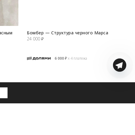
расным
Бомбер — Cтруктура черного Марса
24 000
₽
6 000
₽
х 4 платежа