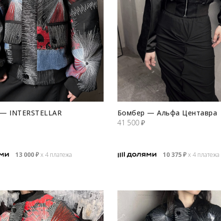
 — INTERSTELLAR
Бомбер — Альфа Центавра
41 500
₽
13 000
₽
х 4 платежа
10 375
₽
х 4 платежа