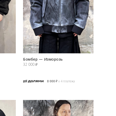
Бомбер — Изморозь
32 000
₽
8 000
₽
х 4 платежа