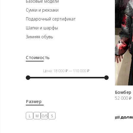
Базовые модели
Сумки и рюкзаки
Подарочный сертификат
Шапки и шарфы
Зимняя обувь
Стоимость
Цена:
18 000 ₽
—
110 000 ₽
Минимальная
Максимальная
Бомбер 
цена
цена
52 000
₽
Размер
L
M
O/S
S