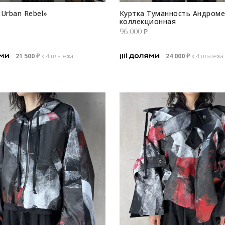
«Urban Rebel»
Куртка Туманность Андром
коллекционная
96 000
₽
21 500
₽
х 4 платежа
24 000
₽
х 4 платежа