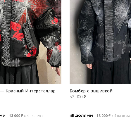
— Красный Интерстеллар
Бомбер с вышивкой
52 000
₽
13 000
₽
х 4 платежа
13 000
₽
х 4 платежа