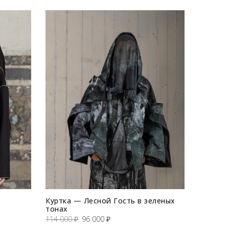
Куртка — Лесной Гость в зеленых
тонах
Первоначальная
Текущая
114 000
₽
96 000
₽