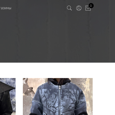
0
газины