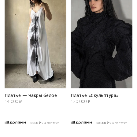
Платье — Чакры белое
Платье «Скульптура»
14 000
₽
120 000
₽
3 500
₽
х 4 платежа
30 000
₽
х 4 платежа