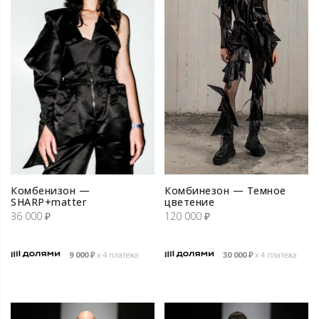
Комбенизон —
Комбинезон — Темное
SHARP+matter
цветение
36 000
₽
120 000
₽
9 000
₽
х 4 платежа
30 000
₽
х 4 платежа