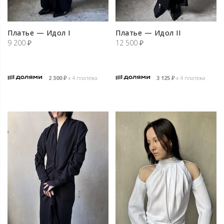
Платье — Идол I
Платье — Идол II
9 200
₽
12 500
₽
2 300
₽
х 4 платежа
3 125
₽
х 4 платежа