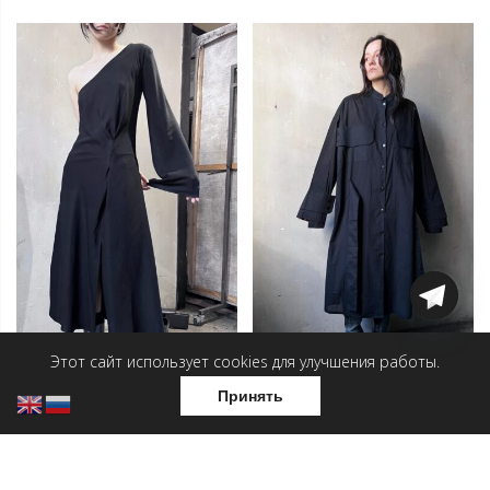
Этот сайт использует cookies для улучшения работы.
Принять
Платье-Диагональ
Платье-рубашка —
Венеция
6 500
₽
14 000
₽