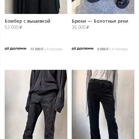
Бомбер с вышивкой
Брюки — Болотные реки
52 000
₽
36 000
₽
13 000
₽
х 4 платежа
9 000
₽
х 4 платежа