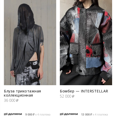
Блуза трикотажная
Бомбер — INTERSTELLAR
коллекционная
52 000
₽
36 000
₽
9 000
₽
х 4 платежа
13 000
₽
х 4 платежа