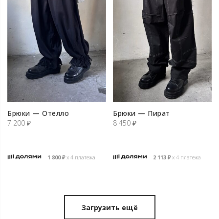
Брюки — Отелло
Брюки — Пират
7 200
₽
8 450
₽
1 800
₽
х 4 платежа
2 113
₽
х 4 платежа
Загрузить ещё