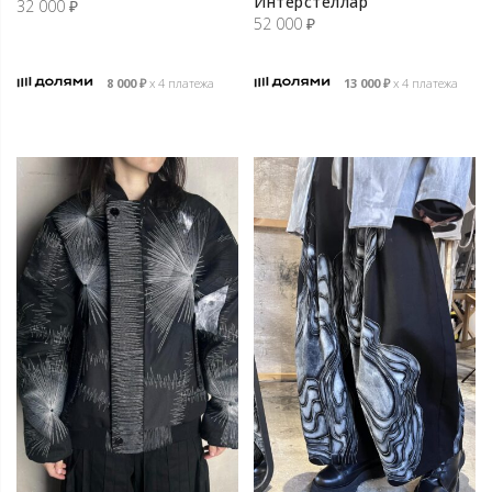
Интерстеллар
32 000
₽
52 000
₽
8 000
₽
х 4 платежа
13 000
₽
х 4 платежа