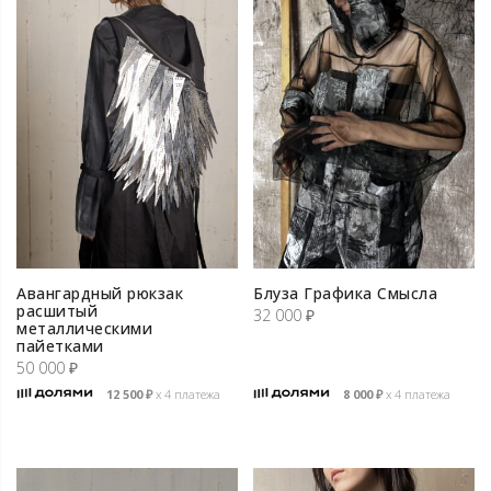
Авангардный рюкзак
Блуза Графика Смысла
расшитый
32 000
₽
металлическими
пайетками
50 000
₽
12 500
₽
х 4 платежа
8 000
₽
х 4 платежа