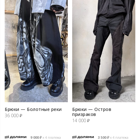
Брюки — Болотные реки
Брюки — Остров
призраков
36 000
₽
14 000
₽
9 000
₽
х 4 платежа
3 500
₽
х 4 платежа