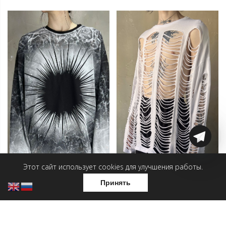
Этот сайт использует cookies для улучшения работы.
Принять
Лонгслив — Аура света
Лонгслив — Белый
Боракай
19 500
₽
6 500
₽