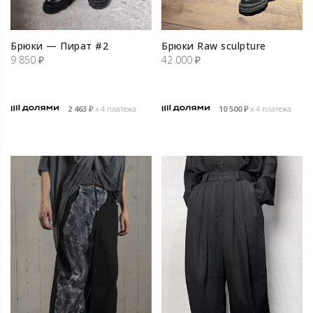
Брюки — Пират #2
Брюки Raw sculpture
9 850
₽
42 000
₽
2 463
₽
х 4 платежа
10 500
₽
х 4 платежа