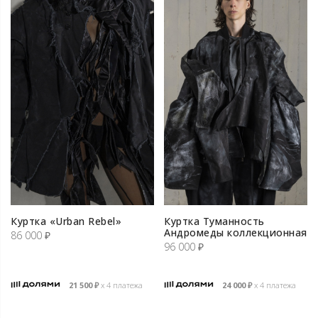
Куртка «Urban Rebel»
Куртка Туманность
Андромеды коллекционная
86 000
₽
96 000
₽
21 500
₽
х 4 платежа
24 000
₽
х 4 платежа