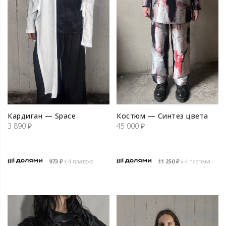
Кардиган — Space
Костюм — Синтез цвета
3 890
₽
45 000
₽
973
₽
х 4 платежа
11 250
₽
х 4 платежа