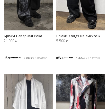
Брюки Северная Река
Брюки Хондэ из вискозы
24 000
₽
5 500
₽
6 000
₽
х 4 платежа
1 375
₽
х 4 платежа