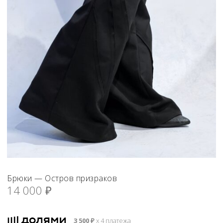
Брюки — Остров призраков
14 000
₽
3 500
₽
х 4 платежа