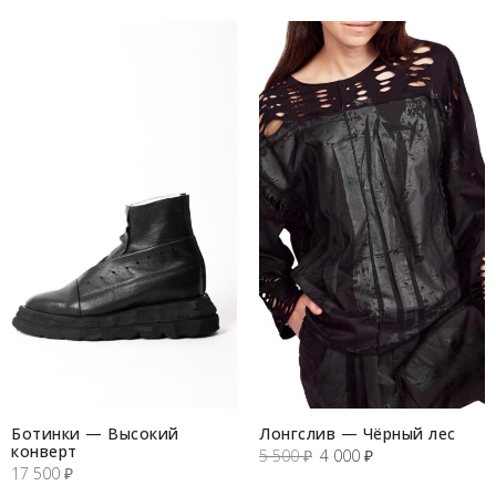
Ботинки — Высокий
Лонгслив — Чёрный лес
конверт
Первоначальная
Текущая
5 500
₽
4 000
₽
17 500
₽
цена
цена: