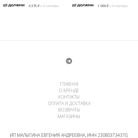
составляла
4
4 375
₽
х 4 платежа
1 000
₽
х 4 платежа
5
000 ₽.
500 ₽.
ГЛАВНАЯ
О БРЕНДЕ
КОНТАКТЫ
ОПЛАТА И ДОСТАВКА
ВОЗВРАТЫ
МАГАЗИНЫ
ИП МАЛЫГИНА ЕВГЕНИЯ АНДРЕЕВНА, ИНН 230803734370,