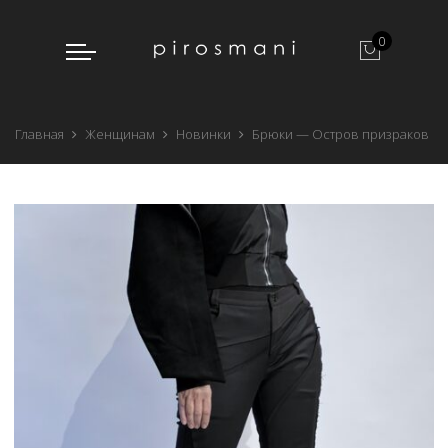
0
Главная
Женщинам
Новинки
Брюки — Остров призраков