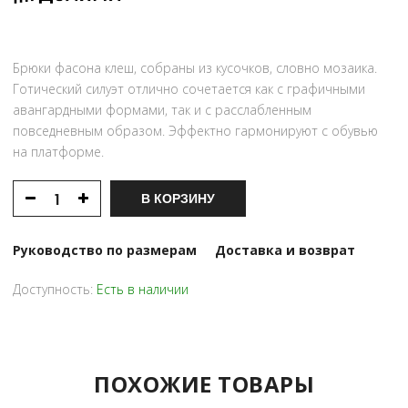
Брюки фасона клеш, собраны из кусочков, словно мозаика.
Готический силуэт отлично сочетается как с графичными
авангардными формами, так и с расслабленным
повседневным образом. Эффектно гармонируют с обувью
на платформе.
В КОРЗИНУ
Руководство по размерам
Доставка и возврат
Доступность:
Есть в наличии
ПОХОЖИЕ ТОВАРЫ