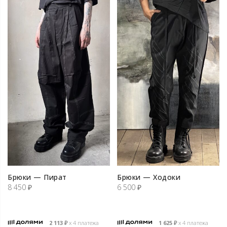
Брюки — Пират
Брюки — Ходоки
8 450
₽
6 500
₽
2 113
₽
х 4 платежа
1 625
₽
х 4 платежа