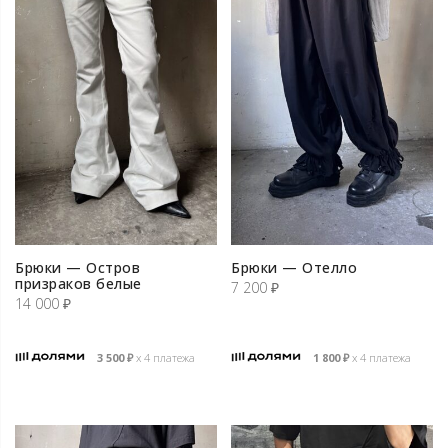
Брюки — Остров
Брюки — Отелло
призраков белые
7 200
₽
14 000
₽
3 500
₽
х 4 платежа
1 800
₽
х 4 платежа