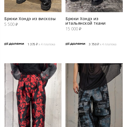
Брюки Хондэ из вискозы
Брюки Хондэ из
итальянской ткани
5 500
₽
15 000
₽
1 375
₽
х 4 платежа
3 750
₽
х 4 платежа