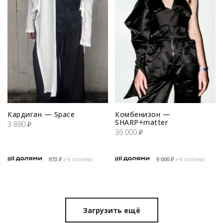
Кардиган — Space
Комбенизон —
SHARP+matter
3 890
₽
36 000
₽
973
₽
х 4 платежа
9 000
₽
х 4 платежа