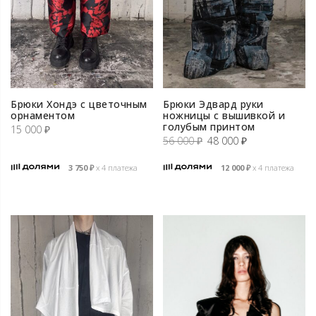
Брюки Хондэ с цветочным
Брюки Эдвард руки
орнаментом
ножницы с вышивкой и
голубым принтом
15 000
₽
Первоначальная
Текущая
56 000
₽
48 000
₽
цена
цена:
3 750
₽
х 4 платежа
12 000
₽
х 4 платежа
составляла
48
56
000 ₽.
000 ₽.