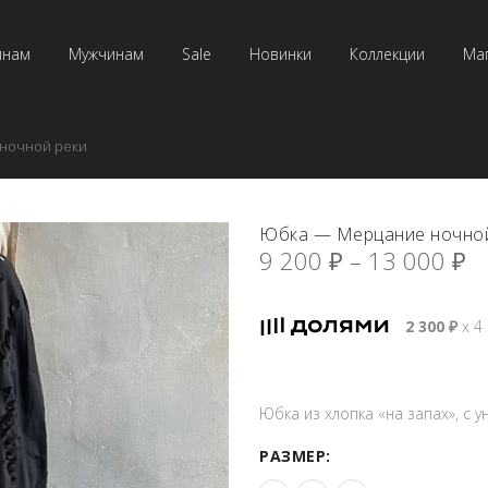
инам
Мужчинам
Sale
Новинки
Коллекции
Ма
ночной реки
Юбка — Мерцание ночной
9 200
₽
–
13 000
₽
2 300
₽
х 4
Юбка из хлопка «на запах», с
РАЗМЕР: