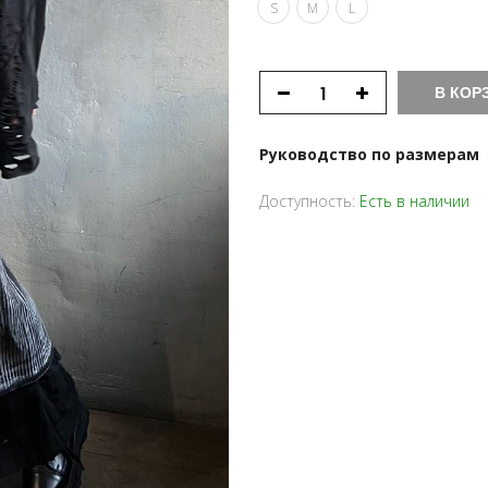
S
M
L
В КОР
Руководство по размерам
Доступность:
Есть в наличии