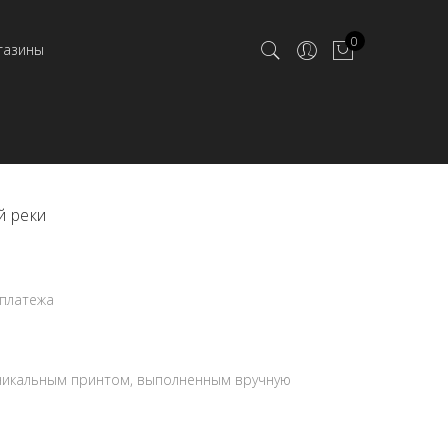
0
газины
 реки
 платежа
 уникальным принтом, выполненным вручную